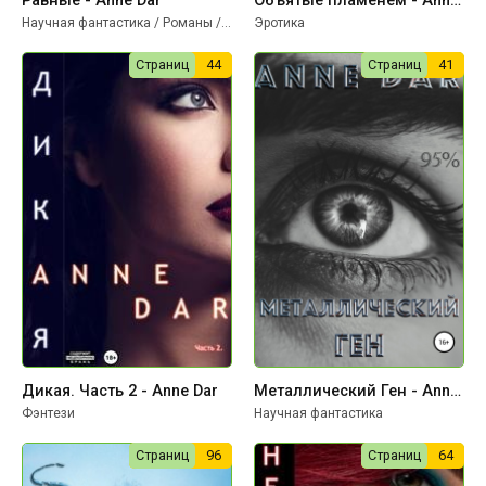
Равные - Anne Dar
Объятые пламенем - Anne Dar
Научная фантастика / Романы / Триллеры
Эротика
Страниц
44
Страниц
41
Дикая. Часть 2 - Anne Dar
Металлический Ген - Anne Dar
Фэнтези
Научная фантастика
Страниц
96
Страниц
64