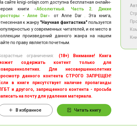
На сайте knigi-onlajn.com доступна бесплатная онлайн-
Ав
версия книги
«
Абсолютный. Часть 2. Дикие
Ст
просторы - Anne Dar
»
от Anne Dar . Эта книга,
Пр
отнесенная к жанру
"Научная фантастика"
пользуется
популярностью у современных читателей, и ее место в
Ко
коллекции произведений данного жанра на нашем
Кни
сайте по праву является почетным.
Возрастные ограничения:
(18+) Внимание! Книга
может содержать контент только для
совершеннолетних. Для несовершеннолетних
просмотр данного контента СТРОГО ЗАПРЕЩЕН!
Если в книге присутствует наличие пропаганды
ЛГБТ и другого, запрещенного контента - просьба
написать на почту для удаления материала.
В избранное
Читать книгу