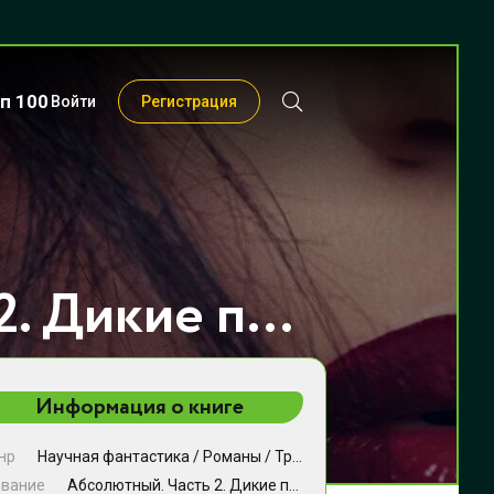
п 100
Войти
Регистрация
Абсолютный. Часть 2. Дикие просторы - Anne Dar
Информация о книге
нр
Научная фантастика
/
Романы
/
Триллеры
звание
Абсолютный. Часть 2. Дикие просторы