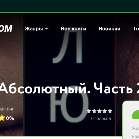
COM
Жанры
Все книги
Новинки
То
РЕЙТИНГ
0%
0
голосов
Жа
На