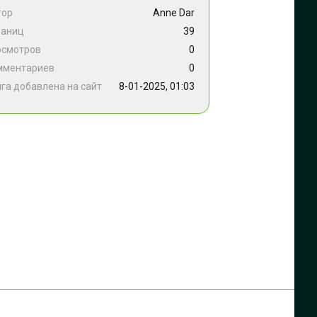
тор
Anne Dar
раниц
39
осмотров
0
мментариев
0
га добавлена на сайт
8-01-2025, 01:03