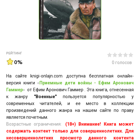
РЕЙТИНГ
0%
0
голосов
На сайте knigi-onlajn.com доступна бесплатная онлайн-
версия книги
«
Приемные дети войны - Ефим Аронович
Гаммер
»
от Ефим Аронович Гаммер . Эта книга, отнесенная
к жанру
"Военные"
пользуется популярностью у
современных читателей, и ее место в коллекции
произведений данного жанра на нашем сайте по праву
является почетным.
Возрастные ограничения:
(18+) Внимание! Книга может
содержать контент только для совершеннолетних. Для
несовершеннолетних просмотр данного контента