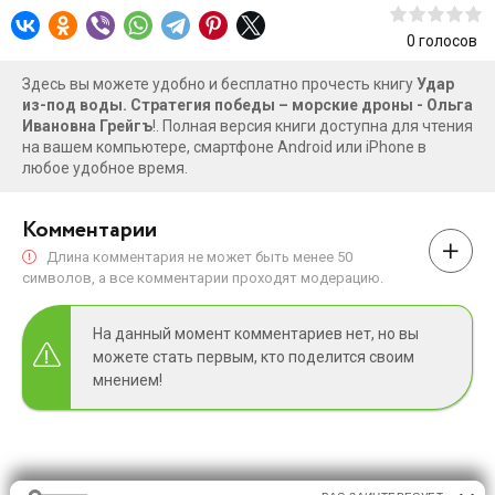
технологий времен 1-й и 2-й мировых войн. У России еще
есть шансы на грамотное переформатирование в этом
0
голосов
направлении. Массированное применение воздушных и
Здесь вы можете удобно и бесплатно прочесть книгу
Удар
подводных дронов — это ключ к сохранению
из-под воды. Стратегия победы – морские дроны - Ольга
человеческих жизней, ключ к решению поставленных
Ивановна Грейгъ
!. Полная версия книги доступна для чтения
задач, ключ к победе.
на вашем компьютере, смартфоне Android или iPhone в
любое удобное время.
Комментарии
Длина комментария не может быть менее 50
символов, а все комментарии проходят модерацию.
На данный момент комментариев нет, но вы
можете стать первым, кто поделится своим
мнением!