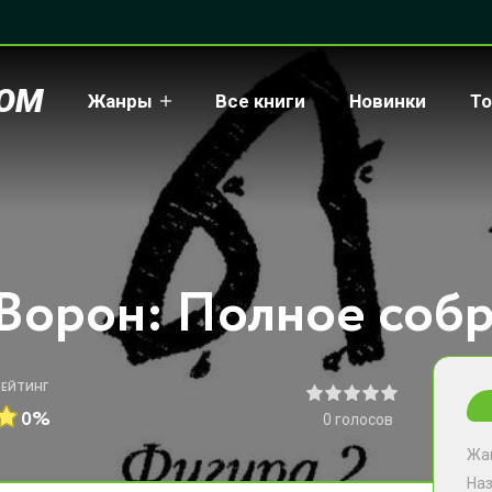
COM
Жанры
Все книги
Новинки
То
РЕЙТИНГ
0%
0
голосов
Жа
На