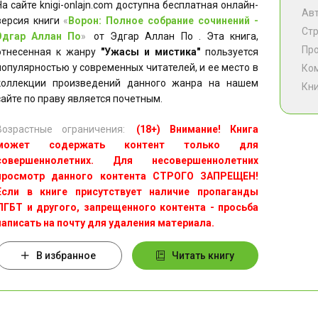
На сайте knigi-onlajn.com доступна бесплатная онлайн-
Ав
версия книги
«
Ворон: Полное собрание сочинений -
Ст
Эдгар Аллан По
»
от Эдгар Аллан По . Эта книга,
Пр
отнесенная к жанру
"Ужасы и мистика"
пользуется
популярностью у современных читателей, и ее место в
Ко
коллекции произведений данного жанра на нашем
Кни
сайте по праву является почетным.
Возрастные ограничения:
(18+) Внимание! Книга
может содержать контент только для
совершеннолетних. Для несовершеннолетних
просмотр данного контента СТРОГО ЗАПРЕЩЕН!
Если в книге присутствует наличие пропаганды
ЛГБТ и другого, запрещенного контента - просьба
написать на почту для удаления материала.
В избранное
Читать книгу