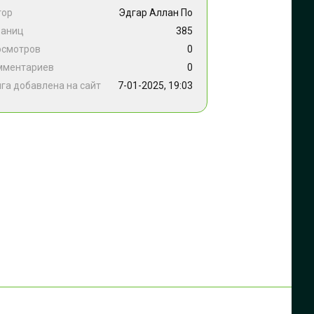
тор
Эдгар Аллан По
раниц
385
осмотров
0
мментариев
0
га добавлена на сайт
7-01-2025, 19:03