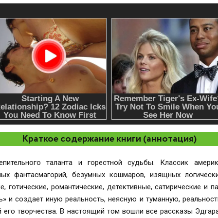
Краткое содержание книги (аннотация)
ительного таланта и горестной судьбы. Классик америка
ных фантасмагорий, безумных кошмаров, изящных логически
е, готические, романтические, детективные, сатирические и п
ь» и создает иную реальность, неясную и туманную, реальност
ей его творчества. В настоящий том вошли все рассказы Эдга