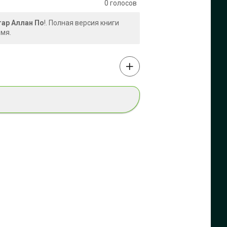
0
голосов
гар Аллан По
!. Полная версия книги
емя.