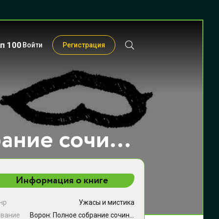
п 100
Войти
Регистрация
Ворон: Полное собрание сочинений - Эдгар Аллан По
Информация о книге
нр
Ужасы и мистика
звание
Ворон: Полное собрание сочинений