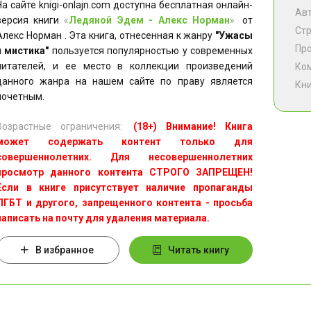
На сайте knigi-onlajn.com доступна бесплатная онлайн-
Ав
версия книги
«
Ледяной Эдем - Алекс Норман
»
от
Ст
Алекс Норман . Эта книга, отнесенная к жанру
"Ужасы
Пр
и мистика"
пользуется популярностью у современных
читателей, и ее место в коллекции произведений
Ко
данного жанра на нашем сайте по праву является
Кни
почетным.
Возрастные ограничения:
(18+) Внимание! Книга
может содержать контент только для
совершеннолетних. Для несовершеннолетних
просмотр данного контента СТРОГО ЗАПРЕЩЕН!
Если в книге присутствует наличие пропаганды
ЛГБТ и другого, запрещенного контента - просьба
написать на почту для удаления материала.
В избранное
Читать книгу