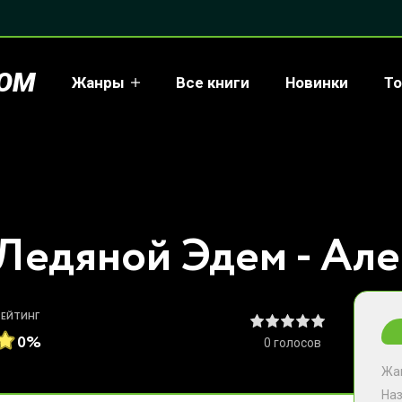
COM
Жанры
Все книги
Новинки
То
Ледяной Эдем - Ал
РЕЙТИНГ
0%
0
голосов
Жа
На