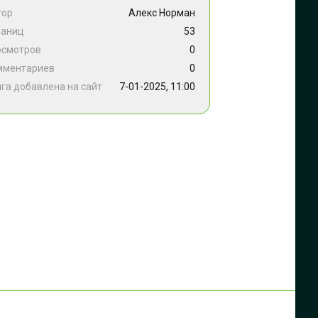
тор
Алекс Норман
раниц
53
осмотров
0
мментариев
0
га добавлена на сайт
7-01-2025, 11:00