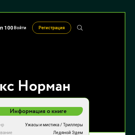
п 100
Войти
Регистрация
екс Норман
Информация о книге
нр
Ужасы и мистика
/
Триллеры
звание
Ледяной Эдем