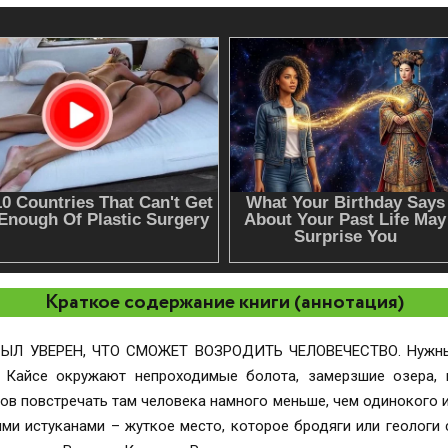
Краткое содержание книги (аннотация)
Л УВЕРЕН, ЧТО СМОЖЕТ ВОЗРОДИТЬ ЧЕЛОВЕЧЕСТВО. Нужны 
Кайсе окружают непроходимые болота, замерзшие озера, п
сов повстречать там человека намного меньше, чем одинокого 
ыми истуканами – жуткое место, которое бродяги или геологи 