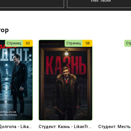
rop
Страниц
63
Страниц
58
Ст
Студент: Долгопа - LikanTrop
Студент: Казнь - LikanTrop