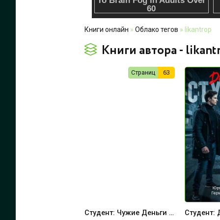
Книги онлайн
»
Облако тегов
» likantrop
Книги автора - likant
Страниц
63
Студент: Чужие Деньги - LikanTrop