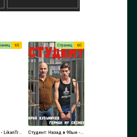
раниц
65
Страниц
60
Студент: Месть - LikanTrop
Студент: Назад в 90ые - LikanTrop