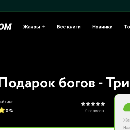
COM
Жанры
Все книги
Новинки
То
Подарок богов - Тр
РЕЙТИНГ
0%
0
голосов
Жа
На