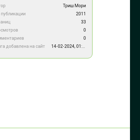
тор
Триш Мори
 публикации
2011
раниц
33
осмотров
0
мментариев
0
га добавлена на сайт
14-02-2024, 01:02