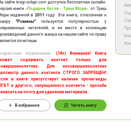
На сайте knigi-onlajn.com доступна бесплатная онлайн-
Ав
версия книги
«
Подарок богов - Триш Мори
»
от Триш
Год
Мори изданной в
2011
году. Эта книга, отнесенная к
Ст
жанру
"Романы"
пользуется популярностью у
современных читателей, и ее место в коллекции
Пр
произведений данного жанра на нашем сайте по праву
Ко
является почетным.
Кни
Возрастные ограничения:
(18+) Внимание! Книга
может содержать контент только для
совершеннолетних. Для несовершеннолетних
просмотр данного контента СТРОГО ЗАПРЕЩЕН!
Если в книге присутствует наличие пропаганды
ЛГБТ и другого, запрещенного контента - просьба
написать на почту для удаления материала.
В избранное
Читать книгу