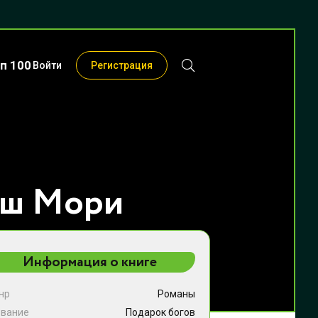
п 100
Войти
Регистрация
иш Мори
Информация о книге
нр
Романы
звание
Подарок богов