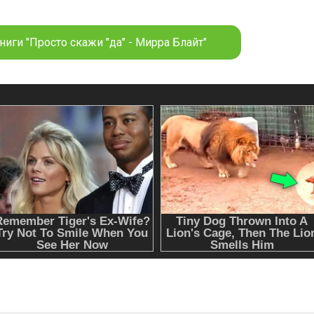
ниги "Просто скажи "да" - Мирра Блайт"