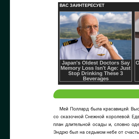
Мей Поллард была красавицей. Высо
со сказочной Снежной королевой. Едв
план длительной осады и, словно оде
Эндрю был на седьмом небе от счастья