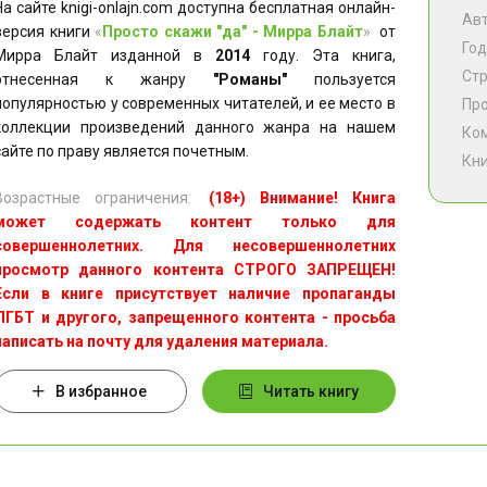
На сайте knigi-onlajn.com доступна бесплатная онлайн-
Ав
версия книги
«
Просто скажи "да" - Мирра Блайт
»
от
Год
Мирра Блайт изданной в
2014
году. Эта книга,
Ст
отнесенная к жанру
"Романы"
пользуется
популярностью у современных читателей, и ее место в
Пр
коллекции произведений данного жанра на нашем
Ко
сайте по праву является почетным.
Кни
Возрастные ограничения:
(18+) Внимание! Книга
может содержать контент только для
совершеннолетних. Для несовершеннолетних
просмотр данного контента СТРОГО ЗАПРЕЩЕН!
Если в книге присутствует наличие пропаганды
ЛГБТ и другого, запрещенного контента - просьба
написать на почту для удаления материала.
В избранное
Читать книгу