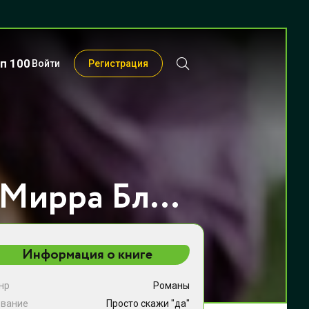
п 100
Войти
Регистрация
Просто скажи "да" - Мирра Блайт
Информация о книге
нр
Романы
звание
Просто скажи "да"