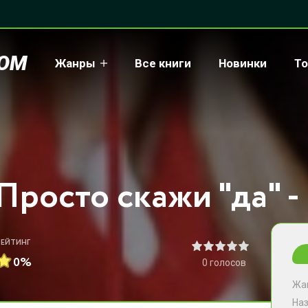
COM
Жанры
Все книги
Новинки
То
РЕЙТИНГ
0%
0
голосов
Жа
На