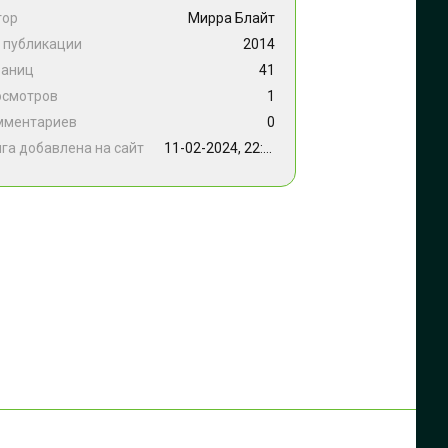
тор
Мирра Блайт
 публикации
2014
раниц
41
осмотров
1
мментариев
0
га добавлена на сайт
11-02-2024, 22:00