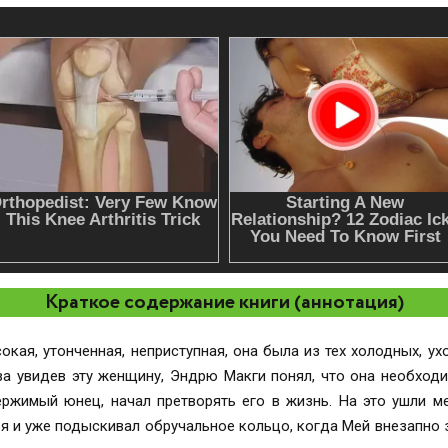
Краткое содержание книги (аннотация)
кая, утонченная, неприступная, она была из тех холодных, у
а увидев эту женщину, Эндрю Макги понял, что она необход
ржимый юнец, начал претворять его в жизнь. На это ушли м
 и уже подыскивал обручальное кольцо, когда Мей внезапно з