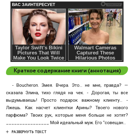
Краткое содержание книги (аннотация)
- Boucheron. Змея. Вчера. Это... не мне, правда? —
сказала Элина, тихо глядя на чек. - Дорогая, ты все
выдумываешь! Просто подарок важному клиенту... -
Лжешь. Как насчет клиентки Арины? Твоего нового
парфюма? Твоих рук, которые меня больше не хотят?
________________ Мой идеальный муж. Его "совещания
допоздна". Ее новый парфюм на его воротнике. Чек на
РАЗВЕРНУТЬ ТЕКСТ