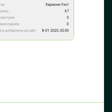
тор
Хармони Уэст
раниц
67
осмотров
0
мментариев
0
га добавлена на сайт
8-01-2025, 05:00