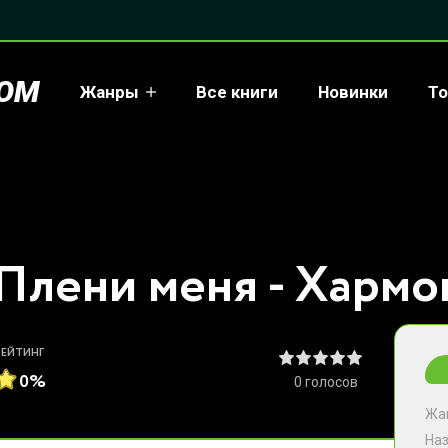
COM
Жанры
Все книги
Новинки
То
Плени меня - Хармо
РЕЙТИНГ
0%
0
голосов
Жа
На