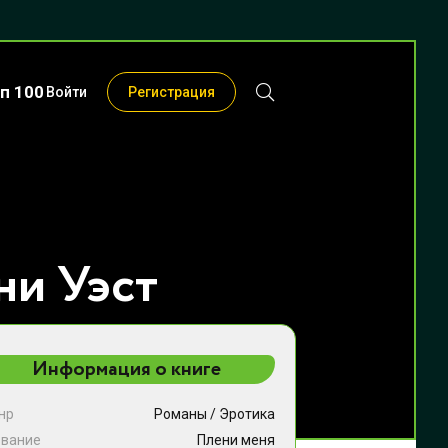
п 100
Войти
Регистрация
ни Уэст
Информация о книге
нр
Романы
/
Эротика
звание
Плени меня