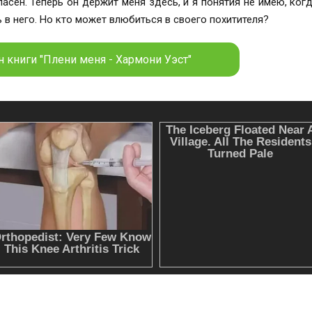
опасен. Теперь он держит меня здесь, и я понятия не имею, ког
 в него. Но кто может влюбиться в своего похитителя?
 книги "Плени меня - Хармони Уэст"