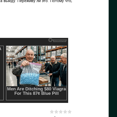
да выйду. Переживу ли это. Потому что,