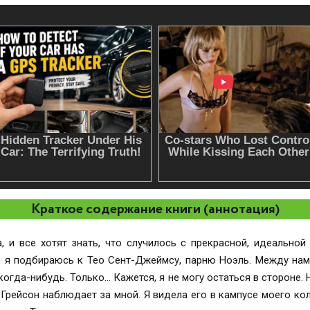
Краткое содержание книги (аннотация)
, и все хотят знать, что случилось с прекрасной, идеально
е я подбираюсь к Тео Сент-Джеймсу, парню Ноэль. Между нам
 когда-нибудь. Только… Кажется, я не могу остаться в стороне.
о Грейсон наблюдает за мной. Я видела его в кампусе моего кол