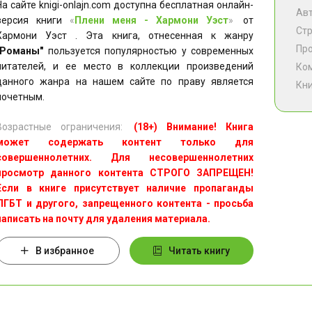
На сайте knigi-onlajn.com доступна бесплатная онлайн-
Ав
версия книги
«
Плени меня - Хармони Уэст
»
от
Ст
Хармони Уэст . Эта книга, отнесенная к жанру
Пр
"Романы"
пользуется популярностью у современных
читателей, и ее место в коллекции произведений
Ко
данного жанра на нашем сайте по праву является
Кни
почетным.
Возрастные ограничения:
(18+) Внимание! Книга
может содержать контент только для
совершеннолетних. Для несовершеннолетних
просмотр данного контента СТРОГО ЗАПРЕЩЕН!
Если в книге присутствует наличие пропаганды
ЛГБТ и другого, запрещенного контента - просьба
написать на почту для удаления материала.
В избранное
Читать книгу