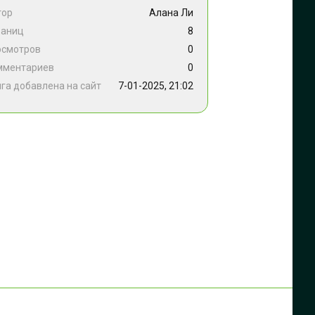
тор
Алана Ли
раниц
8
осмотров
0
мментариев
0
га добавлена на сайт
7-01-2025, 21:02