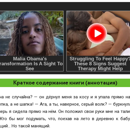
Краткое содержание книги (аннотация)
 не случайна? — он дёрнул меня за косу и я упала прямо на него.
нула, уползая от него. Но мужчина схватил
я сидела прямо на нём. Он положил свои руки мне на талию и нагло у
щий… Но такой манящий.