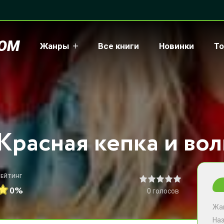
COM
Жанры
Все книги
Новинки
То
Красная кепка и вол
РЕЙТИНГ
0%
0
голосов
Жа
На