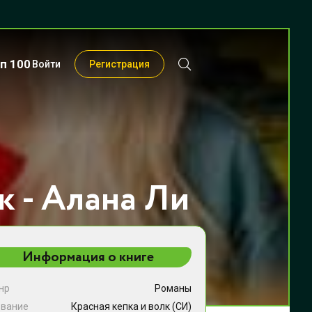
п 100
Войти
Регистрация
к - Алана Ли
Информация о книге
нр
Романы
звание
Красная кепка и волк (СИ)