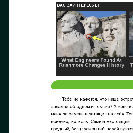
— Тебе не кажется, что наша встреча
заладил об одном и том же? У меня кепка, а не шапка! — Ага, а ты, наверное, серый волк? — бурк
меня за ремень и затащил на себя. Теперь 
конечно, но волк. Самый настоящий. Кто бы мог подумать, что, поехав на лето в деревню к бабушке, я встречу там оборотня. Наглый,
вредный, бесцеремонный, порой пугаю