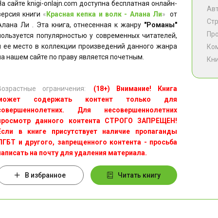
На сайте knigi-onlajn.com доступна бесплатная онлайн-
Ав
версия книги
«
Красная кепка и волк - Алана Ли
»
от
Ст
Алана Ли . Эта книга, отнесенная к жанру
"Романы"
Пр
пользуется популярностью у современных читателей,
и ее место в коллекции произведений данного жанра
Ко
на нашем сайте по праву является почетным.
Кни
Возрастные ограничения:
(18+) Внимание! Книга
может содержать контент только для
совершеннолетних. Для несовершеннолетних
просмотр данного контента СТРОГО ЗАПРЕЩЕН!
Если в книге присутствует наличие пропаганды
ЛГБТ и другого, запрещенного контента - просьба
написать на почту для удаления материала.
В избранное
Читать книгу