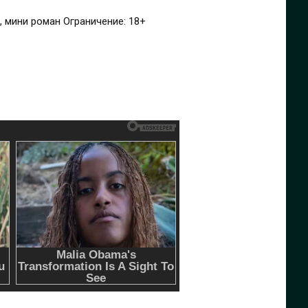
В тексте есть: истинная пара, оборотень, невинная героиня, наглый герой, деревня, любовь и страсть, мини роман Ограничение: 18+