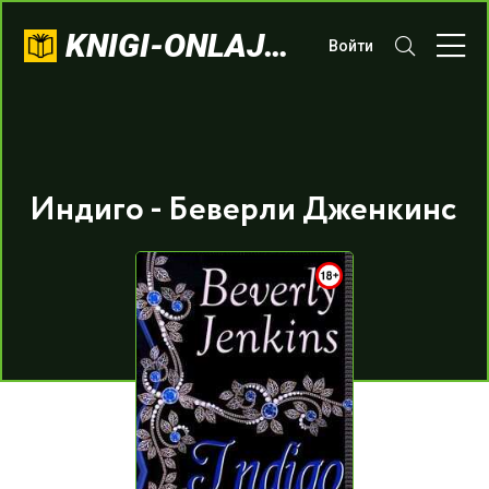
KNIGI-ONLAJN.COM
Войти
Индиго - Беверли Дженкинс