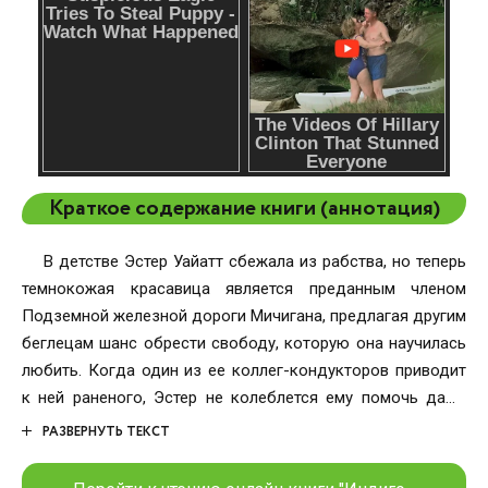
Краткое содержание книги (аннотация)
В детстве Эстер Уайатт сбежала из рабства, но теперь
темнокожая красавица является преданным членом
Подземной железной дороги Мичигана, предлагая другим
беглецам шанс обрести свободу, которую она научилась
любить. Когда один из ее коллег-кондукторов приводит
к ней раненого, Эстер не колеблется ему помочь даже
после того, как ей сообщают о цене за его голову.
РАЗВЕРНУТЬ ТЕКСТ
Человек, о котором идет речь, — великий проводник,
известный как «Черный Дэниэл», важный член северной