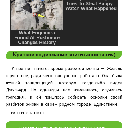
Краткое содержание книги (аннотация)
У нее нет ничего, кроме разбитой мечты — Жизель
теряет все, ради чего так упорно работала. Она была
лучшей танцовщицей, которую когда-либо видел
Джульярд. Но однажды, все изменилось, случилась
трагедия… и ей пришлось собирать осколки своей
разбитой жизни в своем родном городе. Единственный
свет, который у нее остался — это ее страсть к танцам. У
РАЗВЕРНУТЬ ТЕКСТ
него есть все, но душа его разбита — Нейт (Жнец)
уличный боец, с тяжелым детством, ставший