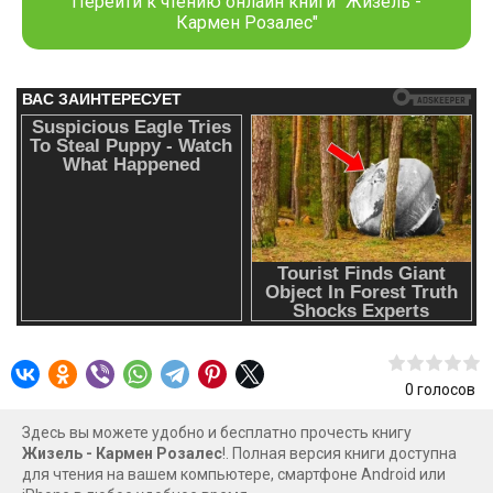
Перейти к чтению онлайн книги "Жизель -
профессионалом. Его волнует только одно — его титул
Кармен Розалес"
чемпиона ММА… Он сражается, чтобы служить своим
демонам, живущим в его темной извращенной душе. Одна
ночь меняет все и объединяет их обоих. Она не такая, как
он ожидал, а он не такой, каким она себе его
представляла. Смогут ли две потерянные души исцелить
друг друга?
0
голосов
Здесь вы можете удобно и бесплатно прочесть книгу
Жизель - Кармен Розалес
!. Полная версия книги доступна
для чтения на вашем компьютере, смартфоне Android или