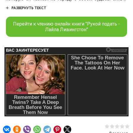
Тео причудливо переплетаются, когда Мейв попадает в
РАЗВЕРНУТЬ ТЕКСТ
неприятности.
Перейти к чтению онлайн книги "Рукой подать -
Лайла Ливингстон"