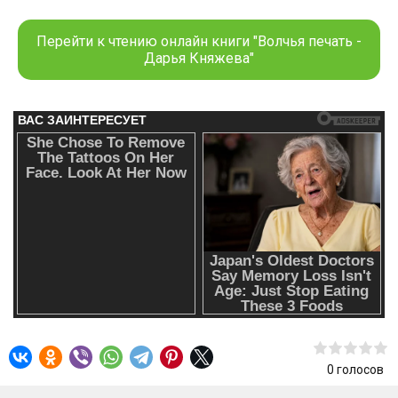
согласиться. Но что будет, когда моя тайна раскроется?
Перейти к чтению онлайн книги "Волчья печать -
Дарья Княжева"
0
голосов