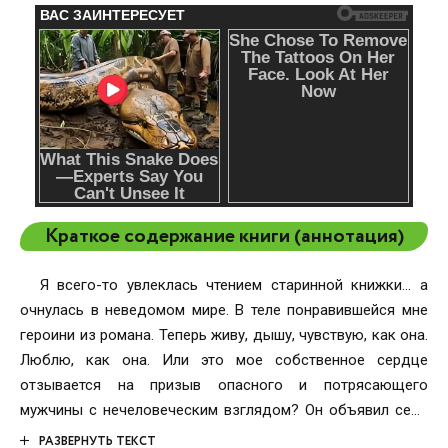
Краткое содержание книги (аннотация)
Я всего-то увлеклась чтением старинной книжки… а
очнулась в неведомом мире. В теле понравившейся мне
героини из романа. Теперь живу, дышу, чувствую, как она.
Люблю, как она. Или это мое собственное сердце
отзывается на призыв опасного и потрясающего
мужчины с нечеловеческим взглядом? Он объявил себя
моим мужем, и больше всего на свете хочется с этим
РАЗВЕРНУТЬ ТЕКСТ