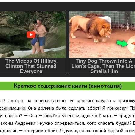
Краткое содержание книги (аннотация)
а? Смотрю на перепачканного её кровью хирурга и прихожу
реанимацию. Она должна была сделать аборт! Я приказал! Пр
руг пальца? — Она — ошибка моего младшего брата, — придя 
Максим Андреевич, нужно определиться, кого спасать будем? 
едление — потеряем обоих. Я думал, после одной жаркой ночи