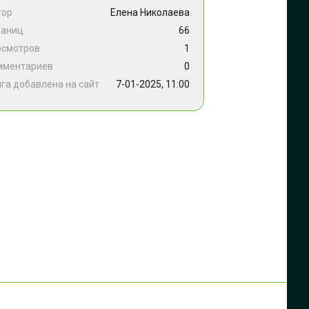
тор
Елена Николаева
раниц
66
осмотров
1
мментариев
0
га добавлена на сайт
7-01-2025, 11:00