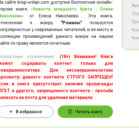
На сайте knigi-onlajn.com доступна бесплатная онлайн-
Ав
версия книги
«
Невеста младшего брата - Елена
Ст
Николаева
»
от Елена Николаева . Эта книга,
Пр
отнесенная к жанру
"Романы"
пользуется
популярностью у современных читателей, и ее место в
Ко
коллекции произведений данного жанра на нашем
Кни
сайте по праву является почетным.
Возрастные ограничения:
(18+) Внимание! Книга
может содержать контент только для
совершеннолетних. Для несовершеннолетних
просмотр данного контента СТРОГО ЗАПРЕЩЕН!
Если в книге присутствует наличие пропаганды
ЛГБТ и другого, запрещенного контента - просьба
написать на почту для удаления материала.
В избранное
Читать книгу