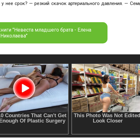
 у нее срок? — резкий скачок артериального давления. — Се
ниги "Невеста младшего брата - Елена
Николаева"