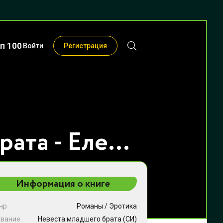
п 100
Войти
Регистрация
Невеста младшего брата - Елена Николаева
Информация о книге
нр
Романы
/
Эротика
звание
Невеста младшего брата (СИ)