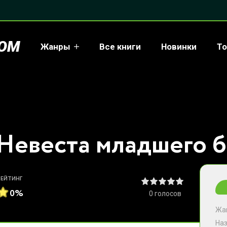
COM
Жанры
Все книги
Новинки
То
РЕЙТИНГ
0%
0
голосов
Жа
На