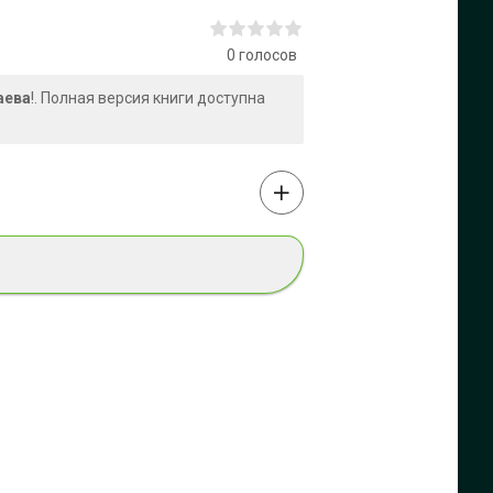
0
голосов
аева
!. Полная версия книги доступна