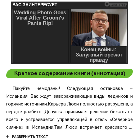
Краткое содержание книги (аннотация)
Пакуйте чемоданы! Следующая остановка –
Исландия. Вас ждут завораживающие виды ледников и
горячие источники.Карьера Люси полностью разрушена, а
сердце разбито. Девушка принимает решение бежать от
всего и устраивается управляющей в отель «Северное
сияние» в Исландии.Там Люси встречает красивого и
обаятельного бармена с очаровательным шотландским
РАЗВЕРНУТЬ ТЕКСТ