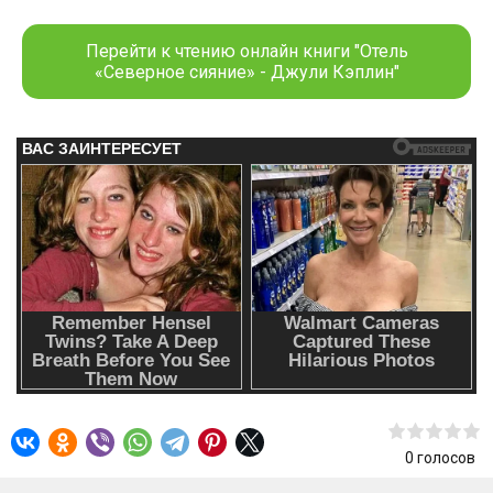
акцентом. Под сияющими северными звездами Алекс и
Люси становятся ближе с каждым днем. Кажется,
Перейти к чтению онлайн книги "Отель
девушка может позволить себе влюбиться вновь.
«Северное сияние» - Джули Кэплин"
0
голосов