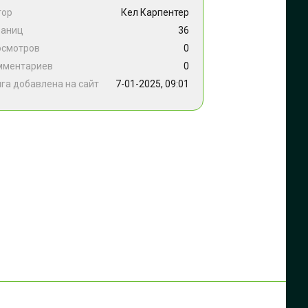
тор
Кел Карпентер
раниц
36
осмотров
0
мментариев
0
га добавлена на сайт
7-01-2025, 09:01