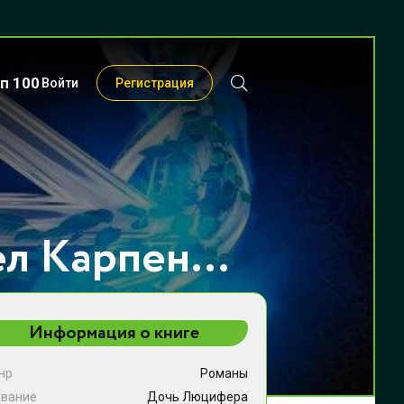
п 100
Войти
Регистрация
Дочь Люцифера - Кел Карпентер
Информация о книге
нр
Романы
звание
Дочь Люцифера