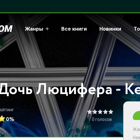
COM
Жанры
Все книги
Новинки
То
РЕЙТИНГ
0%
0
голосов
Жа
На