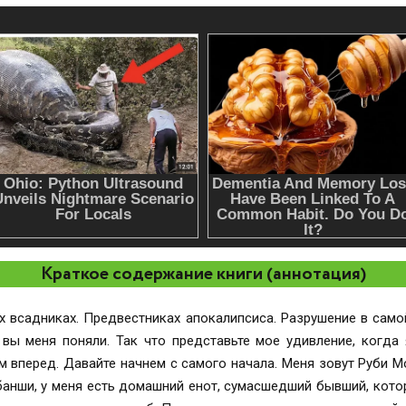
Краткое содержание книги (аннотация)
 всадниках. Предвестниках апокалипсиса. Разрушение в само
огда я узнаю, что все, что мне когда-либо
банши, у меня есть домашний енот, сумасшедший бывший, котор