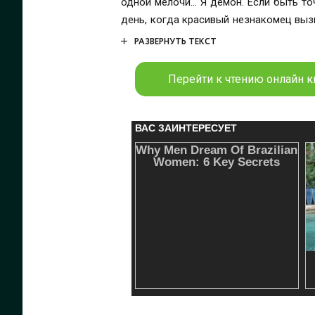
одной мелочи… Я демон. Если быть точнее, наполовину суккуб. Последние двадцать т
день, когда красивый незнакомец вызв
РАЗВЕРНУТЬ ТЕКСТ
Перейти к чтению онлайн к