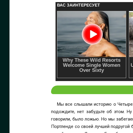
Мы все слышали историю о Четырех
подождите, нет забудьте об этом. Ну вы меня поняли. Так что представьте мое удивление, к
говорили, было ложью. Но мы забегаем вперед. Давайте начнем с самого начала. Меня зовут Руби Морнингстар. Я управляю тату-салоном в
Портленде со своей лучшей подругой 