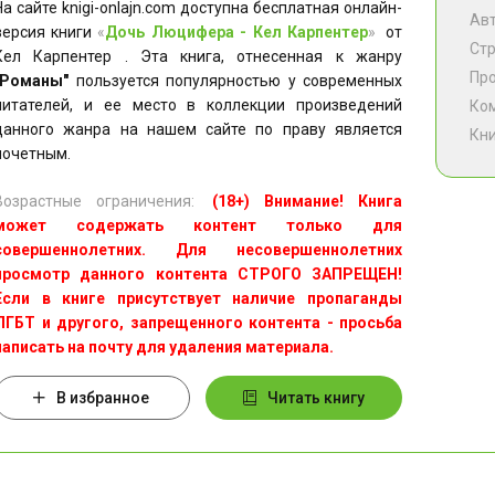
На сайте knigi-onlajn.com доступна бесплатная онлайн-
Ав
версия книги
«
Дочь Люцифера - Кел Карпентер
»
от
Ст
Кел Карпентер . Эта книга, отнесенная к жанру
Пр
"Романы"
пользуется популярностью у современных
читателей, и ее место в коллекции произведений
Ко
данного жанра на нашем сайте по праву является
Кни
почетным.
Возрастные ограничения:
(18+) Внимание! Книга
может содержать контент только для
совершеннолетних. Для несовершеннолетних
просмотр данного контента СТРОГО ЗАПРЕЩЕН!
Если в книге присутствует наличие пропаганды
ЛГБТ и другого, запрещенного контента - просьба
написать на почту для удаления материала.
В избранное
Читать книгу