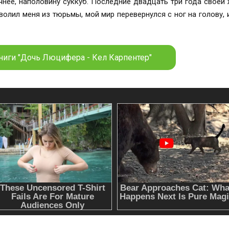
ри года своей жизни я верила в эту историю, но в тот
олил меня из тюрьмы, мой мир перевернулся с ног на голову, и
такая. Потому что Четыре всадника — это не вестники апокалипсиса. А я.
ниги "Дочь Люцифера - Кел Карпентер"