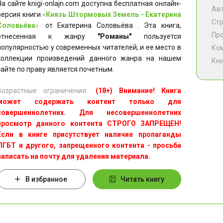
На сайте knigi-onlajn.com доступна бесплатная онлайн-
Ав
версия книги
«
Князь Штормовых Земель - Екатерина
Ст
Соловьёва
»
от Екатерина Соловьёва . Эта книга,
Пр
отнесенная к жанру
"Романы"
пользуется
популярностью у современных читателей, и ее место в
Ко
коллекции произведений данного жанра на нашем
Кни
сайте по праву является почетным.
Возрастные ограничения:
(18+) Внимание! Книга
может содержать контент только для
совершеннолетних. Для несовершеннолетних
просмотр данного контента СТРОГО ЗАПРЕЩЕН!
Если в книге присутствует наличие пропаганды
ЛГБТ и другого, запрещенного контента - просьба
написать на почту для удаления материала.
В избранное
Читать книгу