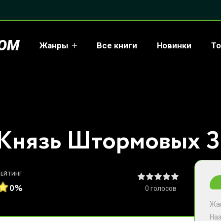
COM
Жанры
Все книги
Новинки
То
РЕЙТИНГ
0%
0
голосов
Жа
На