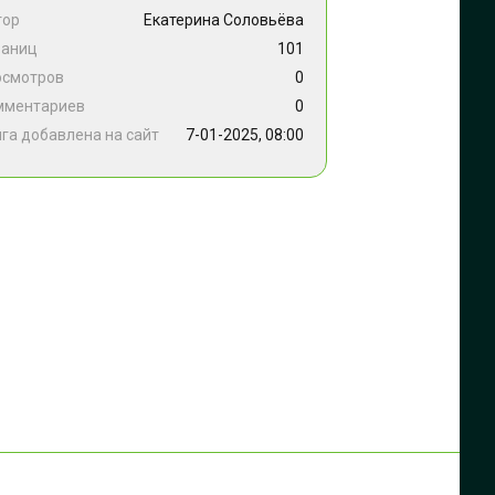
тор
Екатерина Соловьёва
раниц
101
осмотров
0
мментариев
0
га добавлена на сайт
7-01-2025, 08:00