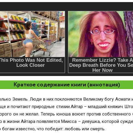
Краткое содержание книги (аннотация)
олько Земель. Люди в них поклоняются Великому богу Асмати 
ще и почитают природные стихии.Айтар – младший княжич Што
торого он не желал. Теперь юноша воюет против собственного 
 в жизни Айтара появляется Миисса – девушка, которой сужден
 богам известно, что победит: любовь или смерть.