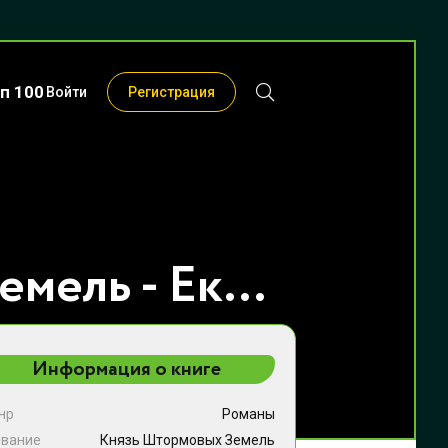
п 100
Войти
Регистрация
Князь Штормовых Земель - Екатерина Соловьёва
Информация о книге
нр
Романы
звание
Князь Штормовых Земель