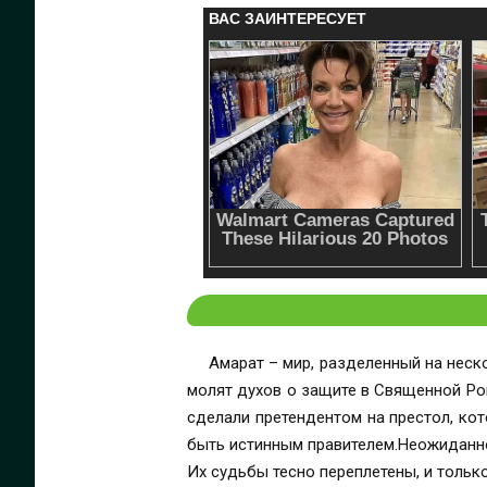
Амарат – мир, разделенный на неск
молят духов о защите в Священной Ро
сделали претендентом на престол, ко
быть истинным правителем.Неожиданно
Их судьбы тесно переплетены, и только