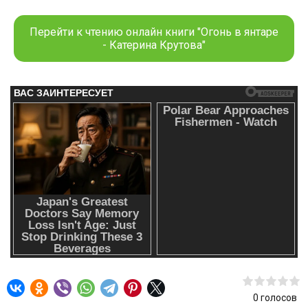
магическим пожарищем. В нем сгорают дотла стада,
долины и царства. Облака пепла кружат над Вельрикой,
Перейти к чтению онлайн книги "Огонь в янтаре
сажа марает полотна людских душ. Там, где драконы —
- Катерина Крутова"
всегда огонь, сажа и пепел…”
0
голосов