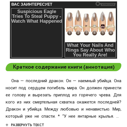
Краткое содержание книги (аннотация)
Она — последний дракон. Он — наемный убийца. Она
носит под сердцем погибель мира. Он должен принести
ее голову и вырезать приплод из горячего чрева. Для
кого из них смертельная схватка окажется последней?
Дракон и убийца. Между любовью и ненавистью. Мир,
который уже не спасти. * “У нее янтарные крылья. На
просвет в лучах заката солнце полыхает в них
РАЗВЕРНУТЬ ТЕКСТ