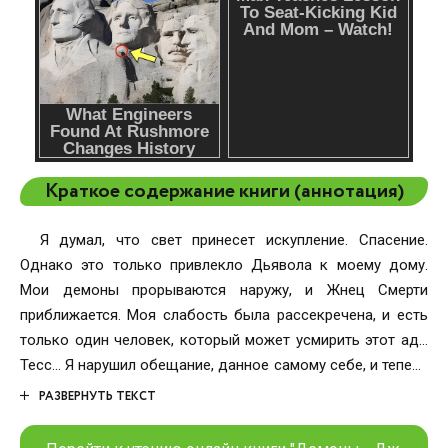
Краткое содержание книги (аннотация)
Я думал, что свет принесет искупление. Спасение.
Однако это только привлекло Дьявола к моему дому.
Мои демоны прорываются наружу, и Жнец Смерти
приближается. Моя слабость была рассекречена, и есть
только один человек, который может усмирить этот ад…
Тесс… Я нарушил обещание, данное самому себе, и теперь
расплачиваюсь за это. Я не хочу быть здесь. Не хочу
РАЗВЕРНУТЬ ТЕКСТ
быть частью этого ада. Но у меня нет выбора… Жнец,
черт возьми, идет по пятам.