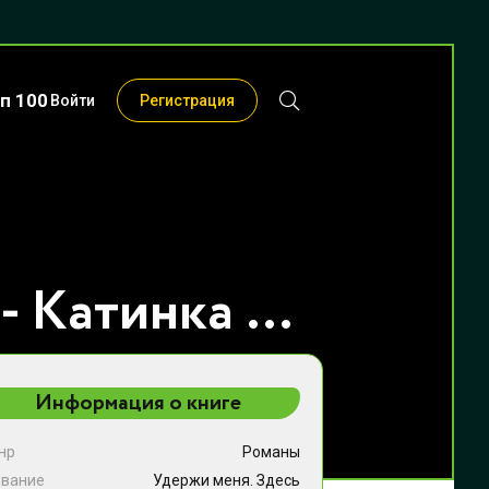
п 100
Войти
Регистрация
Удержи меня. Здесь - Катинка Энгель
Информация о книге
нр
Романы
звание
Удержи меня. Здесь