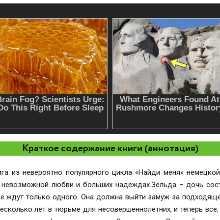
Краткое содержание книги (аннотация)
ига из невероятно популярного цикла «Найди меня» немецкой
 невозможной любви и больших надеждах.Зельда – дочь сост
 нее ждут только одного. Она должна выйти замуж за подходящ
есколько лет в тюрьме для несовершеннолетних, и теперь все, 