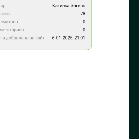
тор
Катинка Энгель
раниц
78
осмотров
0
мментариев
0
га добавлена на сайт
6-01-2025, 21:01