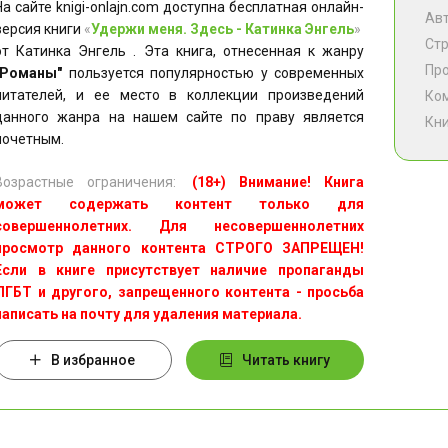
На сайте knigi-onlajn.com доступна бесплатная онлайн-
Ав
версия книги
«
Удержи меня. Здесь - Катинка Энгель
»
Ст
от Катинка Энгель . Эта книга, отнесенная к жанру
Пр
"Романы"
пользуется популярностью у современных
читателей, и ее место в коллекции произведений
Ко
данного жанра на нашем сайте по праву является
Кни
почетным.
Возрастные ограничения:
(18+) Внимание! Книга
может содержать контент только для
совершеннолетних. Для несовершеннолетних
просмотр данного контента СТРОГО ЗАПРЕЩЕН!
Если в книге присутствует наличие пропаганды
ЛГБТ и другого, запрещенного контента - просьба
написать на почту для удаления материала.
В избранное
Читать книгу