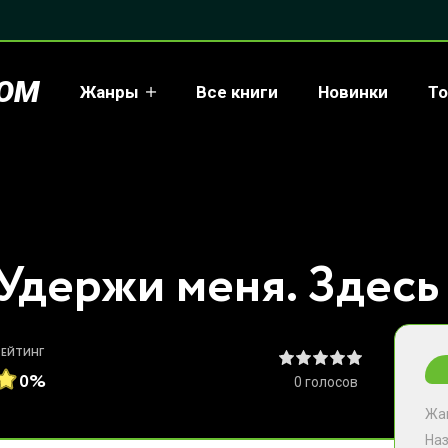
COM
Жанры
Все книги
Новинки
То
РЕЙТИНГ
0%
0
голосов
Жа
На