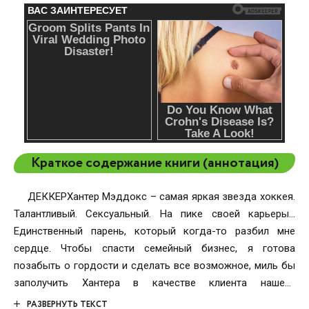
Краткое содержание книги (аннотация)
ДЕККЕРХантер Мэддокс – самая яркая звезда хоккея.
Талантливый. Сексуальный. На пике своей карьеры…
Единственный парень, который когда-то разбил мне
сердце. Чтобы спасти семейный бизнес, я готова
позабыть о гордости и сделать все возможное, миль бы
заполучить Хантера в качестве клиента нашего
спортивного агентства. Но со временем мне становится
РАЗВЕРНУТЬ ТЕКСТ