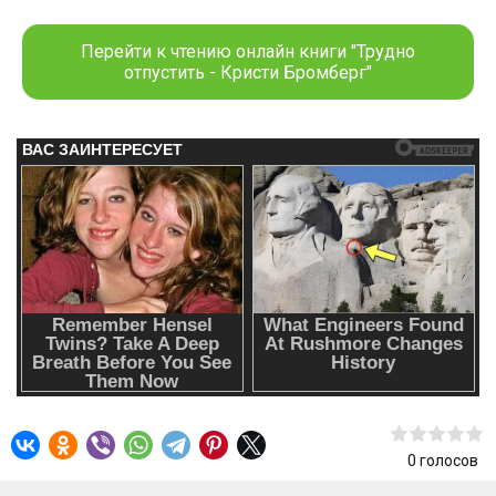
все сложнее сохранять с ним чисто профессиональные
отношения. Однако я не настолько глупа, чтобы
Перейти к чтению онлайн книги "Трудно
переступать черту. Никогда не стану встречаться с
отпустить - Кристи Бромберг"
клиентом. Даже если этот клиент – он.ХАНТЕРУспеть
выиграть Кубок Стэнли – задача не из легких, но я
стремился к этому с тех пор, как начал играть. Проблема
в том, что у меня осталось не так много времени. Понятия
не имею, почему Деккер, девушка, с которой я когда-то
встречался, увязалась за нами на выездные игры, но
устоять перед ее очарованием будет чертовски сложно.
Пусть меня влечет к Деккер, и лишь она одна видит
правду, которую я пытался скрыть – я не сойду с пути.
Даже ради нее.
0
голосов