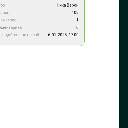
тор
Ника Верон
раниц
109
осмотров
1
мментариев
0
га добавлена на сайт
6-01-2025, 17:00