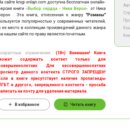
На сайте knigi-onlajn.com доступна бесплатная онлайн-
Ав
версия книги
«
Выбор сердца - Ника Верон
»
от Ника
Ст
Верон . Эта книга, отнесенная к жанру
"Романы"
Пр
пользуется популярностью у современных читателей,
и ее место в коллекции произведений данного жанра
Ко
на нашем сайте по праву является почетным.
Кни
Возрастные ограничения:
(18+) Внимание! Книга
может содержать контент только для
совершеннолетних. Для несовершеннолетних
просмотр данного контента СТРОГО ЗАПРЕЩЕН!
Если в книге присутствует наличие пропаганды
ЛГБТ и другого, запрещенного контента - просьба
написать на почту для удаления материала.
В избранное
Читать книгу