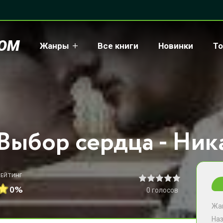
COM
Жанры
Все книги
Новинки
То
Выбор сердца - Ник
РЕЙТИНГ
0%
0
голосов
Жа
На