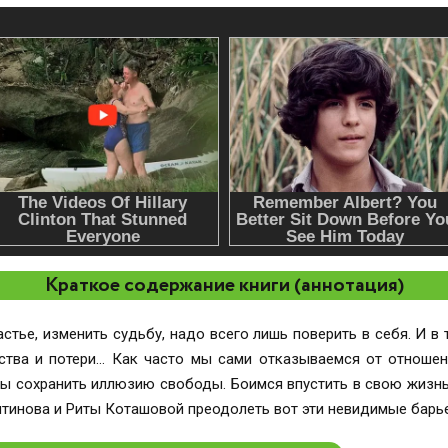
Краткое содержание книги (аннотация)
стье, изменить судьбу, надо всего лишь поверить в себя. И в 
ства и потери… Как часто мы сами отказываемся от отношен
бы сохранить иллюзию свободы. Боимся впустить в свою жизнь
нтинова и Риты Коташовой преодолеть вот эти невидимые барь