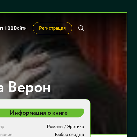
п 100
Войти
Регистрация
а Верон
Информация о книге
нр
Романы
/
Эротика
звание
Выбор сердца