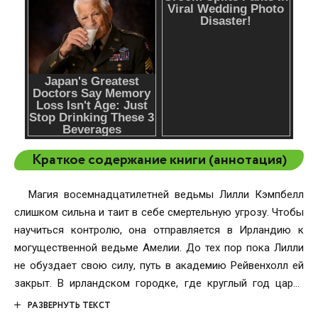
Краткое содержание книги (аннотация)
Магия восемнадцатилетней ведьмы Лилли Кэмпбелл
слишком сильна и таит в себе смертельную угрозу. Чтобы
научиться контролю, она отправляется в Ирландию к
могущественной ведьме Амелии. До тех пор пока Лилли
не обуздает свою силу, путь в академию Рейвенхолл ей
закрыт. В ирландском городке, где круглый год царит
Хеллоуин, Лилли встречает местного колдуна Райана.
РАЗВЕРНУТЬ ТЕКСТ