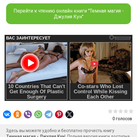
Обаятельный парень знакомит ее с секретами этого
загадочного места и очаровывает юную ведьму. Вскоре
Перейти к чтению онлайн книги "Темная магия -
Лилли понимает, что в глубине ирландских лесов
Джулия Кун"
хозяйничают духи и темные силы. Они испытывают ее
колдовские способности и становятся причиной новой
встречи с Джейсоном Рейвенвудом, который по-
прежнему заставляет ее разбитое сердце биться чаще.
0
голосов
Здесь вы можете удобно и бесплатно прочесть книгу
Темная магия - Джулия Кун
!. Полная версия книги доступна