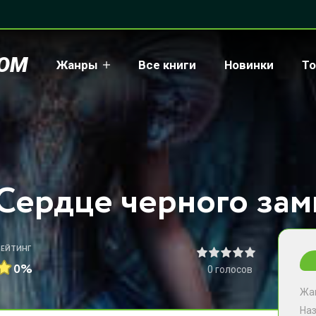
COM
Жанры
Все книги
Новинки
То
РЕЙТИНГ
0%
0
голосов
Жа
На