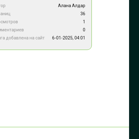
тор
Алана Алдар
раниц
36
осмотров
1
мментариев
0
га добавлена на сайт
6-01-2025, 04:01