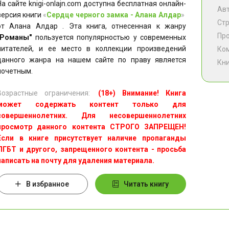
На сайте knigi-onlajn.com доступна бесплатная онлайн-
Ав
версия книги
«
Сердце черного замка - Алана Алдар
»
Ст
от Алана Алдар . Эта книга, отнесенная к жанру
Пр
"Романы"
пользуется популярностью у современных
читателей, и ее место в коллекции произведений
Ко
данного жанра на нашем сайте по праву является
Кни
почетным.
Возрастные ограничения:
(18+) Внимание! Книга
может содержать контент только для
совершеннолетних. Для несовершеннолетних
просмотр данного контента СТРОГО ЗАПРЕЩЕН!
Если в книге присутствует наличие пропаганды
ЛГБТ и другого, запрещенного контента - просьба
написать на почту для удаления материала.
В избранное
Читать книгу