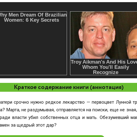
Краткое содержание книги (аннотация)
матери срочно нужно редкое лекарство — первоцвет Лунной т
? Марта, не раздумывая, отправляется на поиски, еще не зная, ч
, ради власти убил собственных отца и мать. Обезумевший ма
замен за щедрый этот дар?