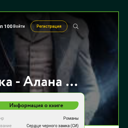
п 100
Войти
Регистрация
Сердце черного замка - Алана Алдар
Информация о книге
нр
Романы
звание
Сердце черного замка (СИ)