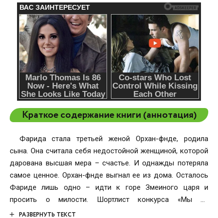
Краткое содержание книги (аннотация)
Фарида стала третьей женой Орхан-әфәнде, родила
сына. Она считала себя недостойной женщиной, которой
дарована высшая мера – счастье. И однажды потеряла
самое ценное. Орхан-әфәнде выгнал ее из дома. Осталось
Фариде лишь одно – идти к горе Змеиного царя и
просить о милости. Шортлист конкурса «Мы из
Тартарии».Рассказ длиною в человеческую жизнь с её
РАЗВЕРНУТЬ ТЕКСТ