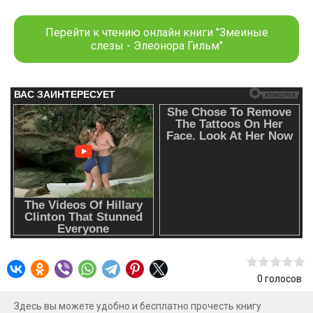
простыми женскими радостями, мечтами. История о
преодолении страшной трагедии и обретении новой силы.
Перейти к чтению онлайн книги "Змеиные
Это метафорическое путешествие души и одновременно
слезы - Элеонора Гильм"
исцеляющая сказка, богатая яркими образами. Евгения
Преображенская, автор фэнтези-цикла «Не в этом мире».
0
голосов
Здесь вы можете удобно и бесплатно прочесть книгу