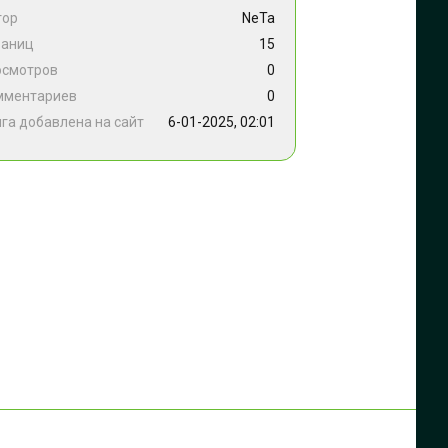
тор
NeTa
раниц
15
осмотров
0
мментариев
0
га добавлена на сайт
6-01-2025, 02:01