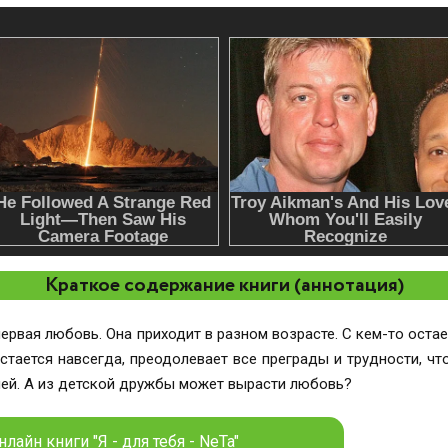
Краткое содержание книги (аннотация)
рвая любовь. Она приходит в разном возрасте. С кем-то остает
стается навсегда, преодолевает все преграды и трудности, чт
дней. А из детской дружбы может вырасти любовь?
лайн книги "Я - для тебя - NeTa"