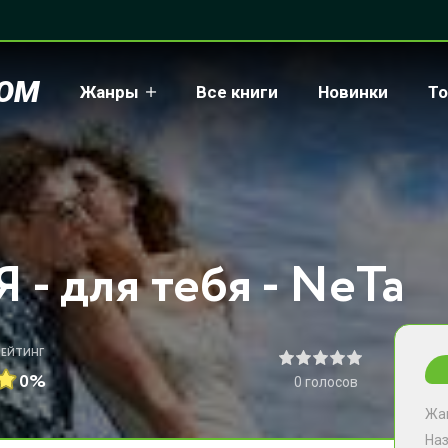
COM
Жанры
Все книги
Новинки
То
Я - для тебя - NeTa
РЕЙТИНГ
0%
0
голосов
Жа
На