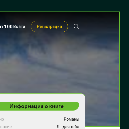
п 100
Войти
Регистрация
Информация о книге
нр
Романы
звание
Я - для тебя