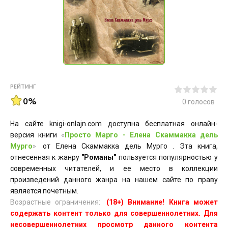
РЕЙТИНГ
0%
0
голосов
На сайте knigi-onlajn.com доступна бесплатная онлайн-
версия книги
«
Просто Марго - Елена Скаммакка дель
Мурго
»
от Елена Скаммакка дель Мурго . Эта книга,
отнесенная к жанру
"Романы"
пользуется популярностью у
современных читателей, и ее место в коллекции
произведений данного жанра на нашем сайте по праву
является почетным.
Возрастные ограничения:
(18+) Внимание! Книга может
содержать контент только для совершеннолетних. Для
несовершеннолетних просмотр данного контента