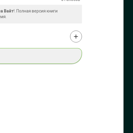
са Вайт
!. Полная версия книги
емя.