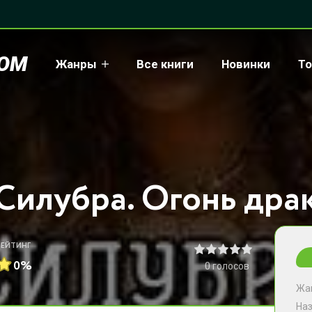
COM
Жанры
Все книги
Новинки
То
РЕЙТИНГ
0%
0
голосов
Жа
На