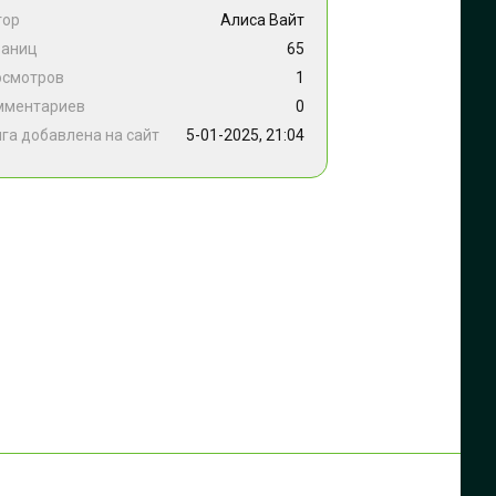
тор
Алиса Вайт
раниц
65
осмотров
1
мментариев
0
га добавлена на сайт
5-01-2025, 21:04