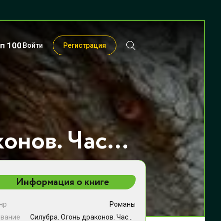
п 100
Войти
Регистрация
Силубра. Огонь драконов. Часть 2 - Алиса Вайт
Информация о книге
нр
Романы
звание
Силубра. Огонь драконов. Часть 2