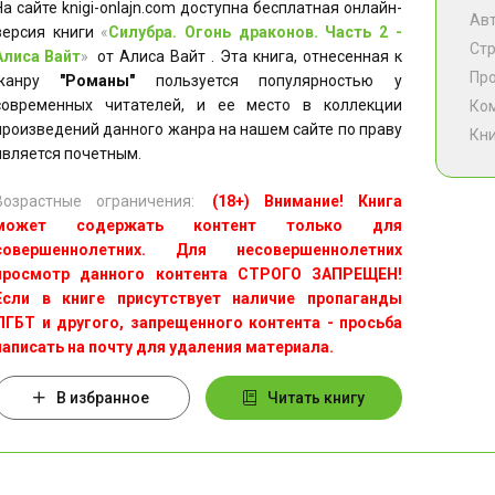
На сайте knigi-onlajn.com доступна бесплатная онлайн-
Ав
версия книги
«
Силубра. Огонь драконов. Часть 2 -
Ст
Алиса Вайт
»
от Алиса Вайт . Эта книга, отнесенная к
Пр
жанру
"Романы"
пользуется популярностью у
современных читателей, и ее место в коллекции
Ко
произведений данного жанра на нашем сайте по праву
Кни
является почетным.
Возрастные ограничения:
(18+) Внимание! Книга
может содержать контент только для
совершеннолетних. Для несовершеннолетних
просмотр данного контента СТРОГО ЗАПРЕЩЕН!
Если в книге присутствует наличие пропаганды
ЛГБТ и другого, запрещенного контента - просьба
написать на почту для удаления материала.
В избранное
Читать книгу