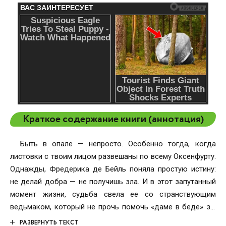
Краткое содержание книги (аннотация)
Быть в опале — непросто. Особенно тогда, когда
листовки с твоим лицом развешаны по всему Оксенфурту.
Однажды, Фредерика де Бейль поняла простую истину:
не делай добра — не получишь зла. И в этот запутанный
момент жизни, судьба свела ее со странствующим
ведьмаком, который не прочь помочь «даме в беде» за,
какие-то, три тысячи крон. Вопрос лишь в том, способно
РАЗВЕРНУТЬ ТЕКСТ