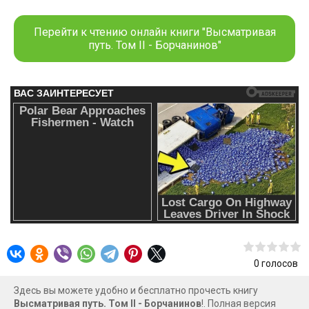
ли бегство за пределы северного королевства — Редании
решить все их проблемы? И что сильнее — любовь или
Перейти к чтению онлайн книги "Высматривая
вездесущая матушка?
путь. Том II - Борчанинов"
0
голосов
Здесь вы можете удобно и бесплатно прочесть книгу
Высматривая путь. Том II - Борчанинов
!. Полная версия