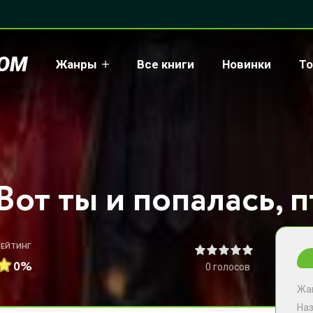
COM
Жанры
Все книги
Новинки
То
РЕЙТИНГ
0%
0
голосов
Жа
На