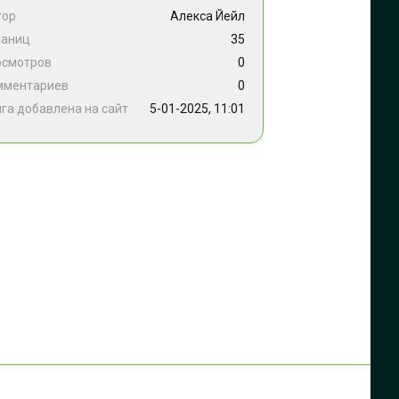
тор
Алекса Йейл
раниц
35
осмотров
0
мментариев
0
га добавлена на сайт
5-01-2025, 11:01