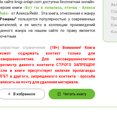
На сайте knigi-onlajn.com доступна бесплатная онлайн-
Ав
версия книги
«
Вот ты и попалась, птичка - Алекса
Ст
Йейл
»
от Алекса Йейл . Эта книга, отнесенная к жанру
Пр
"Романы"
пользуется популярностью у современных
читателей, и ее место в коллекции произведений
Ко
данного жанра на нашем сайте по праву является
Кни
почетным.
Возрастные ограничения:
(18+) Внимание! Книга
может содержать контент только для
совершеннолетних. Для несовершеннолетних
просмотр данного контента СТРОГО ЗАПРЕЩЕН!
Если в книге присутствует наличие пропаганды
ЛГБТ и другого, запрещенного контента - просьба
написать на почту для удаления материала.
В избранное
Читать книгу