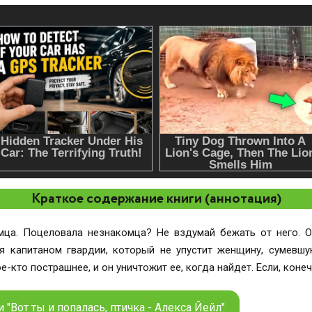
Краткое содержание книги (аннотация)
мца. Поцеловала незнакомца? Не вздумай бежать от него. О
я капитаном гвардии, который не упустит женщину, сумевшу
-кто пострашнее, и он уничтожит ее, когда найдет. Если, конечн
 "Вот ты и попалась, птичка - Алекса Йейл"