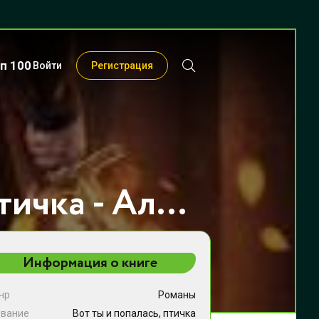
п 100
Войти
Регистрация
Вот ты и попалась, птичка - Алекса Йейл
Информация о книге
нр
Романы
звание
Вот ты и попалась, птичка