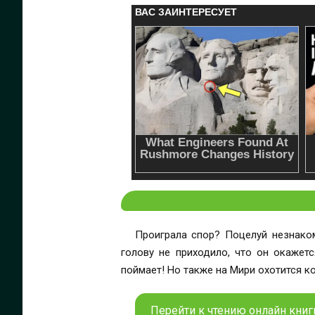
Проиграла спор? Поцелуй незнако
голову не приходило, что он окажетс
поймает! Но также на Мири охотится кое
Перейти к чтению онлайн книги