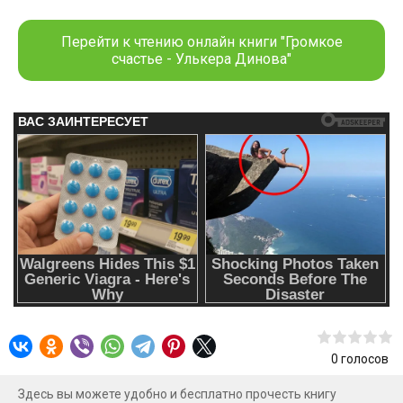
приберегите для кого-нибудь другого. Был женат уже,
иммунитет есть. Так что, не прокатит. Будьте любезны
Перейти к чтению онлайн книги "Громкое
надеть наряд поприличнее завтра. Здесь не бордель и не
счастье - Улькера Динова"
клуб вам. Я ясно выразился? — Предельно. Непременно,
посмотрю, что могу сделать для вашей просьбы. А
теперь, если не возражаете, пойду трудиться, как пчёлка.
— Вот и трудитесь идите, не мельтешите. Свободны! В его
кабинете между ними искрило сейчас, мама не горюй.
Поднесет кто спичку, сметёт ударной волной на
километры. Либо добьют друг друга, либо…
0
голосов
Здесь вы можете удобно и бесплатно прочесть книгу