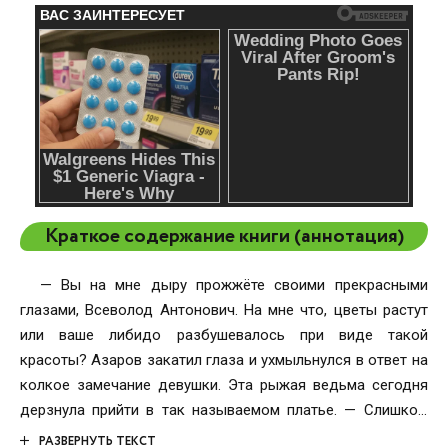
Краткое содержание книги (аннотация)
— Вы на мне дыру прожжёте своими прекрасными
глазами, Всеволод Антонович. На мне что, цветы растут
или ваше либидо разбушевалось при виде такой
красоты? Азаров закатил глаза и ухмыльнулся в ответ на
колкое замечание девушки. Эта рыжая ведьма сегодня
дерзнула прийти в так называемом платье. — Слишком
много на себя берёте, Мария Олеговна. Ваши штучки
РАЗВЕРНУТЬ ТЕКСТ