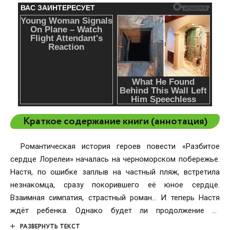
Краткое содержание книги (аннотация)
Романтическая история героев повести «Разбитое
сердце Лорелеи» началась на черноморском побережье.
Настя, по ошибке заплыв на частный пляж, встретила
незнакомца, сразу покорившего её юное сердце.
Взаимная симпатия, страстный роман… И теперь Настя
ждёт ребенка. Однако будет ли продолжение их
отношений, ведь у Олега другие планы на жизнь…
РАЗВЕРНУТЬ ТЕКСТ