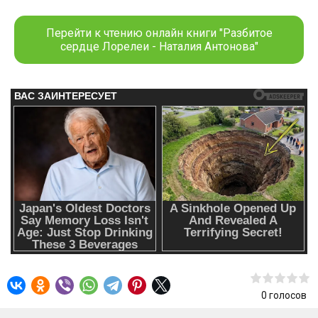
Выпускной класс… Молодые люди в предвкушении новых
возможностей, полны энергии, решительности,
Перейти к чтению онлайн книги "Разбитое
оптимизма. Однако мечтам старшеклассников Лены и
сердце Лорелеи - Hаталия Антонова"
Вадима из повести «Дорога к счастью» не суждено
сбыться, их пути разошлись. Но что же они предпримут,
когда через годы судьба сведёт их…
0
голосов