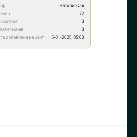
тор
Наталия Ош
раниц
72
осмотров
0
мментариев
0
га добавлена на сайт
5-01-2025, 05:00