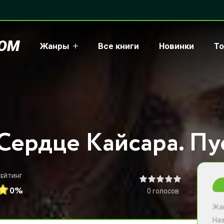
COM
Жанры
Все книги
Новинки
То
РЕЙТИНГ
0%
0
голосов
Жа
На