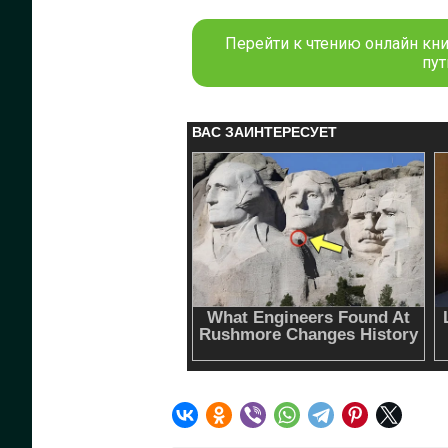
Перейти к чтению онлайн кни
пут