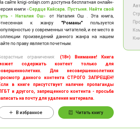
На сайте knigi-onlajn.com доступна бесплатная онлайн-
Ав
версия книги
«
Сердце Кайсара. Пустыня. Найти свой
Ст
путь - Наталия Ош
»
от Наталия Ош . Эта книга,
Пр
отнесенная к жанру
"Романы"
пользуется
популярностью у современных читателей, и ее место в
Ко
коллекции произведений данного жанра на нашем
Кни
сайте по праву является почетным.
Возрастные ограничения:
(18+) Внимание! Книга
может содержать контент только для
совершеннолетних. Для несовершеннолетних
просмотр данного контента СТРОГО ЗАПРЕЩЕН!
Если в книге присутствует наличие пропаганды
ЛГБТ и другого, запрещенного контента - просьба
написать на почту для удаления материала.
В избранное
Читать книгу