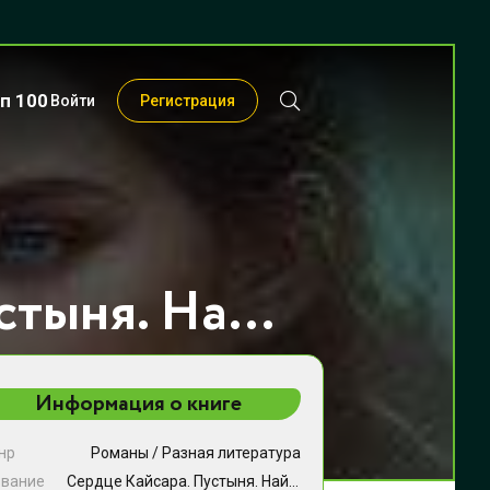
п 100
Войти
Регистрация
Сердце Кайсара. Пустыня. Найти свой путь - Наталия Ош
Информация о книге
нр
Романы
/
Разная литература
звание
Сердце Кайсара. Пустыня. Найти свой путь