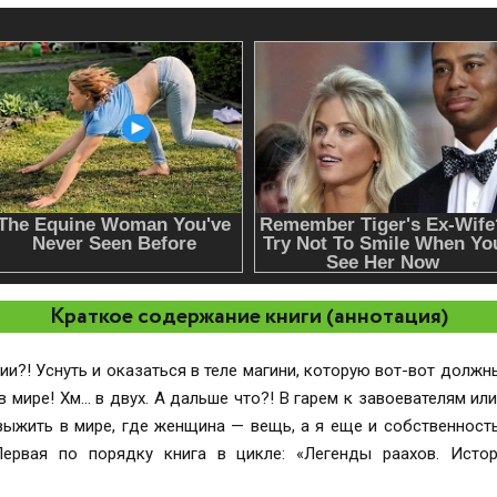
Краткое содержание книги (аннотация)
и?! Уснуть и оказаться в теле магини, которую вот-вот должны
 мире! Хм... в двух. А дальше что?! В гарем к завоевателям ил
выжить в мире, где женщина — вещь, а я еще и собственност
Первая по порядку книга в цикле: «Легенды раахов. Исто