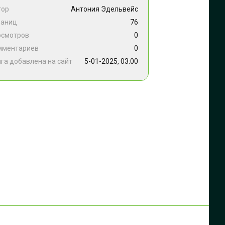
тор
Антония Эдельвейс
раниц
76
осмотров
0
мментариев
0
га добавлена на сайт
5-01-2025, 03:00