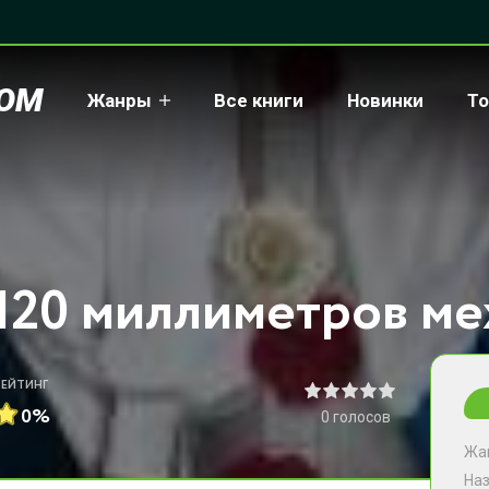
COM
Жанры
Все книги
Новинки
То
РЕЙТИНГ
0%
0
голосов
Жа
На