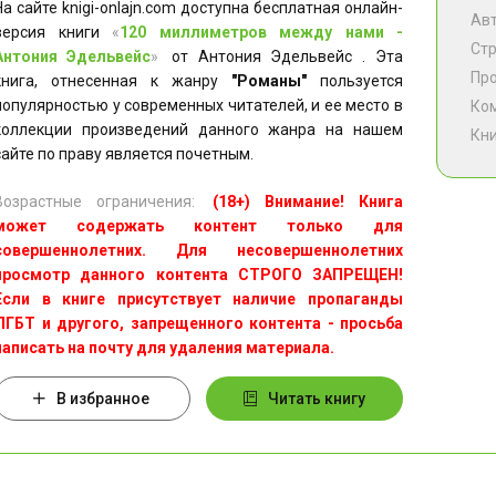
На сайте knigi-onlajn.com доступна бесплатная онлайн-
Ав
версия книги
«
120 миллиметров между нами -
Ст
Антония Эдельвейс
»
от Антония Эдельвейс . Эта
Пр
книга, отнесенная к жанру
"Романы"
пользуется
популярностью у современных читателей, и ее место в
Ко
коллекции произведений данного жанра на нашем
Кни
сайте по праву является почетным.
Возрастные ограничения:
(18+) Внимание! Книга
может содержать контент только для
совершеннолетних. Для несовершеннолетних
просмотр данного контента СТРОГО ЗАПРЕЩЕН!
Если в книге присутствует наличие пропаганды
ЛГБТ и другого, запрещенного контента - просьба
написать на почту для удаления материала.
В избранное
Читать книгу