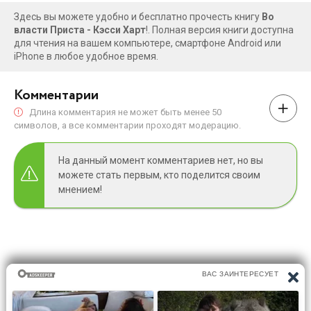
девушка — моя, и если я поставлю на ней свою метку, то
Здесь вы можете удобно и бесплатно прочесть книгу
Во
власти Приста - Кэсси Харт
!. Полная версия книги доступна
никогда ее не отпущу.
для чтения на вашем компьютере, смартфоне Android или
iPhone в любое удобное время.
Комментарии
Длина комментария не может быть менее 50
символов, а все комментарии проходят модерацию.
На данный момент комментариев нет, но вы
можете стать первым, кто поделится своим
мнением!