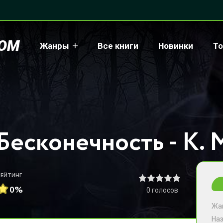
COM
Жанры
Все книги
Новинки
То
Бесконечность - К. 
РЕЙТИНГ
0%
0
голосов
Жа
На