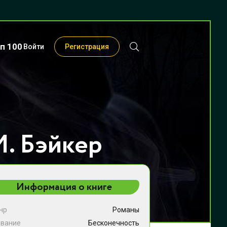
п 100
Войти
Регистрация
М. Бэйкер
Информация о книге
нр
Романы
звание
Бесконечность