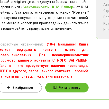
На сайте knigi-onlajn.com доступна бесплатная онлайн-
Ав
версия книги
«
Бесконечность - К. М. Бэйкер
»
от К. М.
Ст
Бэйкер . Эта книга, отнесенная к жанру
"Романы"
Пр
пользуется популярностью у современных читателей,
и ее место в коллекции произведений данного жанра
Ко
на нашем сайте по праву является почетным.
Кни
Возрастные ограничения:
(18+) Внимание! Книга
может содержать контент только для
совершеннолетних. Для несовершеннолетних
просмотр данного контента СТРОГО ЗАПРЕЩЕН!
Если в книге присутствует наличие пропаганды
ЛГБТ и другого, запрещенного контента - просьба
написать на почту для удаления материала.
В избранное
Читать книгу