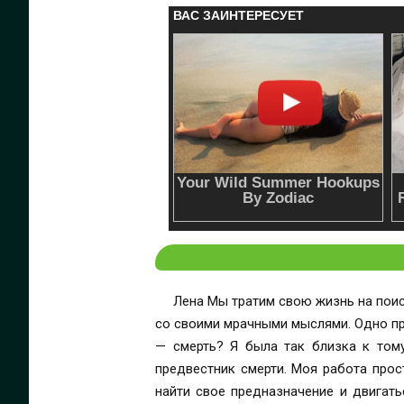
Лена Мы тратим свою жизнь на поиски искры, ради которой стоит жить. Большинство людей могут ее найти, но не я. Я так долго боролась
со своими мрачными мыслями. Одно препятствие 
— смерть? Я была так близка к тому, чтобы сдаться, но он зовет меня. Как будто моя душа узнает его. Он — мой мир. Келлан Я —
предвестник смерти. Моя работа прос
найти свое предназначение и двигаться дальше. Я никогда не отклонялся от своей работы, пока не уви