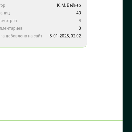
тор
К. М. Бэйкер
раниц
43
осмотров
4
мментариев
0
га добавлена на сайт
5-01-2025, 02:02