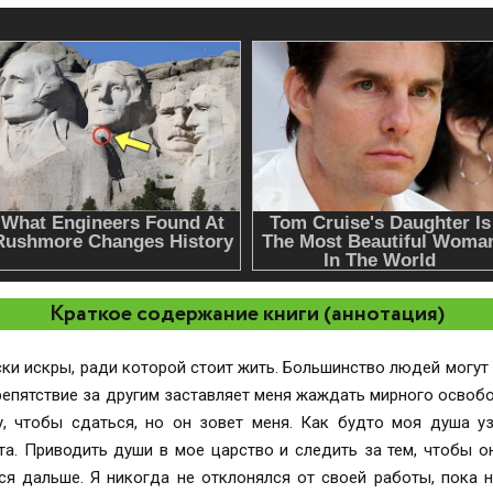
Краткое содержание книги (аннотация)
за другим заставляет меня жаждать мирного освобождения. Что, если мое пре
та. Приводить души в мое царство и следить за тем, чтобы он
дел ее. Моя любимица опьяняет.