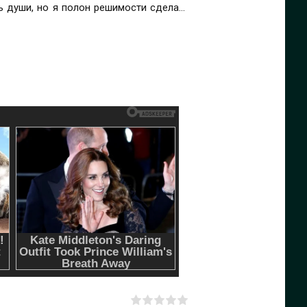
ть души, но я полон решимости сделать
нчивается ею.