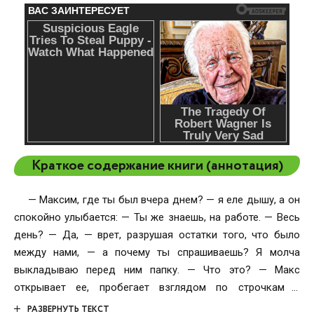
Краткое содержание книги (аннотация)
— Максим, где ты был вчера днем? — я еле дышу, а он
спокойно улыбается: — Ты же знаешь, на работе. — Весь
день? — Да, — врет, разрушая остатки того, что было
между нами, — а почему ты спрашиваешь? Я молча
выкладываю перед ним папку. — Что это? — Макс
открывает ее, пробегает взглядом по строчкам и
бледнеет, понимая, что все. Попался, — Тась…это не то,
РАЗВЕРНУТЬ ТЕКСТ