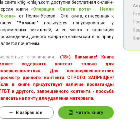
На сайте knigi-onlajn.com доступна бесплатная онлайн-
Ав
версия книги
«
Операция «Спасти кота» - Нелли
Ст
Ускова
»
от Нелли Ускова . Эта книга, отнесенная к
Пр
жанру
"Романы"
пользуется популярностью у
современных читателей, и ее место в коллекции
Ко
произведений данного жанра на нашем сайте по праву
Кни
является почетным.
Возрастные ограничения:
(18+) Внимание! Книга
может содержать контент только для
совершеннолетних. Для несовершеннолетних
просмотр данного контента СТРОГО ЗАПРЕЩЕН!
Если в книге присутствует наличие пропаганды
ЛГБТ и другого, запрещенного контента - просьба
написать на почту для удаления материала.
В избранное
Читать книгу