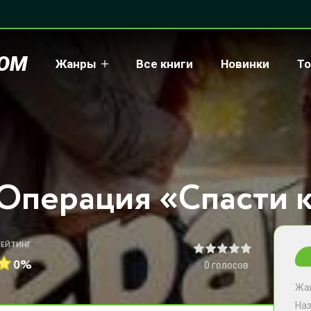
COM
Жанры
Все книги
Новинки
То
РЕЙТИНГ
0%
0
голосов
Жа
На