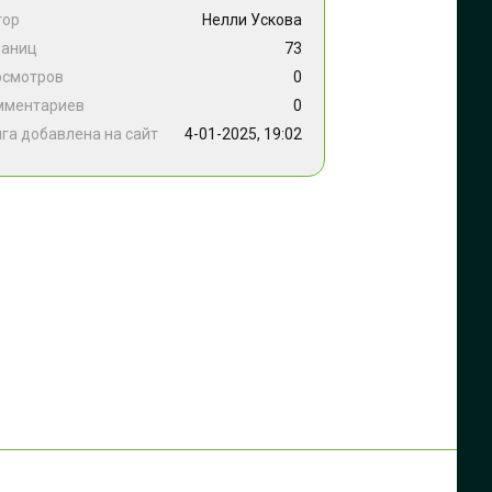
тор
Нелли Ускова
раниц
73
осмотров
0
мментариев
0
га добавлена на сайт
4-01-2025, 19:02