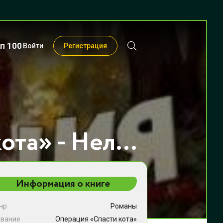
п 100
Войти
Регистрация
Операция «Спасти кота» - Нелли Ускова
Информация о книге
нр
Романы
звание
Операция «Спасти кота»