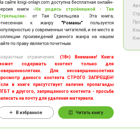
На сайте knigi-onlajn.com доступна бесплатная онлайн-
Ав
версия книги
«
Не родись стройняшкой - Тая
Ст
Стрельцова
»
от Тая Стрельцова . Эта книга,
Пр
отнесенная к жанру
"Романы"
пользуется
популярностью у современных читателей, и ее место в
Ко
коллекции произведений данного жанра на нашем
Кни
сайте по праву является почетным.
Возрастные ограничения:
(18+) Внимание! Книга
может содержать контент только для
совершеннолетних. Для несовершеннолетних
просмотр данного контента СТРОГО ЗАПРЕЩЕН!
Если в книге присутствует наличие пропаганды
ЛГБТ и другого, запрещенного контента - просьба
написать на почту для удаления материала.
В избранное
Читать книгу