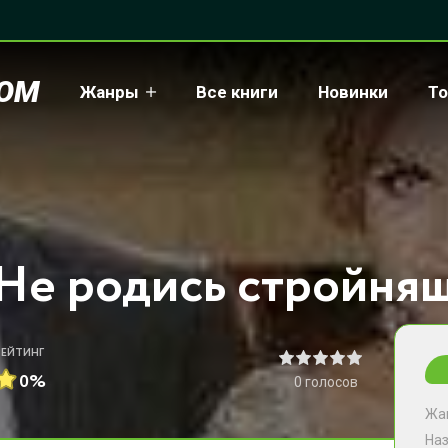
COM
Жанры
Все книги
Новинки
То
РЕЙТИНГ
0%
0
голосов
Жа
На