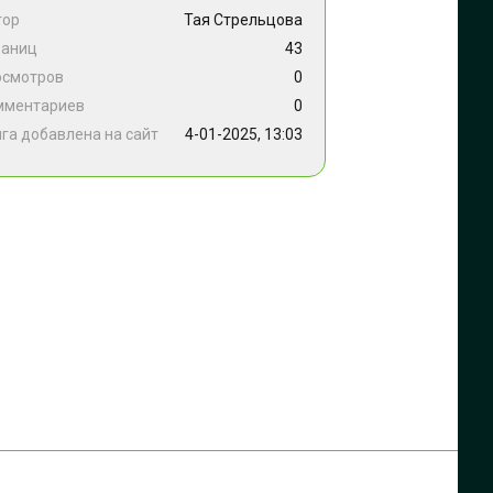
тор
Тая Стрельцова
раниц
43
осмотров
0
мментариев
0
га добавлена на сайт
4-01-2025, 13:03