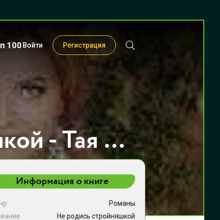
п 100
Войти
Регистрация
Не родись стройняшкой - Тая Стрельцова
Информация о книге
нр
Романы
звание
Не родись стройняшкой