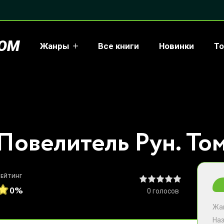
COM
Жанры
Все книги
Новинки
То
РЕЙТИНГ
0%
0
голосов
Жа
На