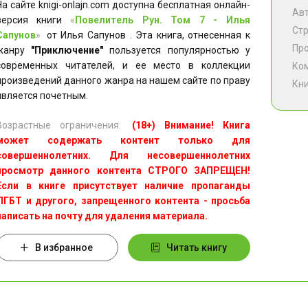
На сайте knigi-onlajn.com доступна бесплатная онлайн-
Ав
версия книги
«
Повелитель Рун. Том 7 - Илья
Ст
Сапунов
»
от Илья Сапунов . Эта книга, отнесенная к
Пр
жанру
"Приключение"
пользуется популярностью у
современных читателей, и ее место в коллекции
Ко
произведений данного жанра на нашем сайте по праву
Кни
является почетным.
Возрастные ограничения:
(18+) Внимание! Книга
может содержать контент только для
совершеннолетних. Для несовершеннолетних
просмотр данного контента СТРОГО ЗАПРЕЩЕН!
Если в книге присутствует наличие пропаганды
ЛГБТ и другого, запрещенного контента - просьба
написать на почту для удаления материала.
В избранное
Читать книгу