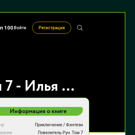
п 100
Войти
Регистрация
Повелитель Рун. Том 7 - Илья Сапунов
Информация о книге
нр
Приключение
/
Фэнтези
звание
Повелитель Рун. Том 7