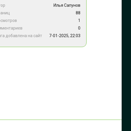
тор
Илья Сапунов
раниц
88
осмотров
1
мментариев
0
га добавлена на сайт
7-01-2025, 22:03