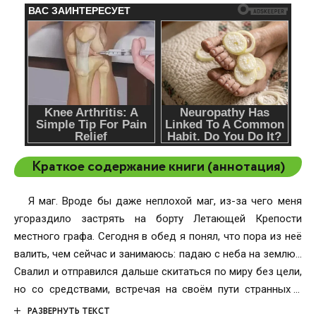
Краткое содержание книги (аннотация)
Я маг. Вроде бы даже неплохой маг, из-за чего меня
угораздило застрять на борту Летающей Крепости
местного графа. Сегодня в обед я понял, что пора из неё
валить, чем сейчас и занимаюсь: падаю с неба на землю…
Свалил и отправился дальше скитаться по миру без цели,
но со средствами, встречая на своём пути странных и
загадочных личностей: кто-то ищет древний артефакт
РАЗВЕРНУТЬ ТЕКСТ