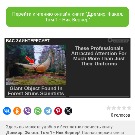
своего Рода, кто-то сбежал от папочки-графа и жаждет
приключений, кто-то ищет меня, а кто-то — ответы на
Перейти к чтению онлайн книги "Дремир. Факел.
тайны мироздания. Им хорошо — мне скучно… Вот кто бы
Том 1 - Ник Вернер"
мне сказал, что я забыл посреди всей этой суеты и куда
это меня заведёт?
0
голосов
Здесь вы можете удобно и бесплатно прочесть книгу
Дремир. Факел. Том 1 - Ник Вернер
!. Полная версия книги