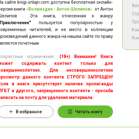
На сайте knigi-onlajn.com доступна бесплатная онлайн-
Ав
версия книги
«
Возмездие - Антон Шелипов
»
от Антон
Ст
Шелипов . Эта книга, отнесенная к жанру
Пр
"Приключение"
пользуется популярностью у
современных читателей, и ее место в коллекции
Ко
произведений данного жанра на нашем сайте по праву
Кни
является почетным.
Возрастные ограничения:
(18+) Внимание! Книга
может содержать контент только для
совершеннолетних. Для несовершеннолетних
просмотр данного контента СТРОГО ЗАПРЕЩЕН!
Если в книге присутствует наличие пропаганды
ЛГБТ и другого, запрещенного контента - просьба
написать на почту для удаления материала.
В избранное
Читать книгу