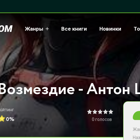
COM
Жанры
Все книги
Новинки
То
Возмездие - Антон
РЕЙТИНГ
0%
0
голосов
Жа
На