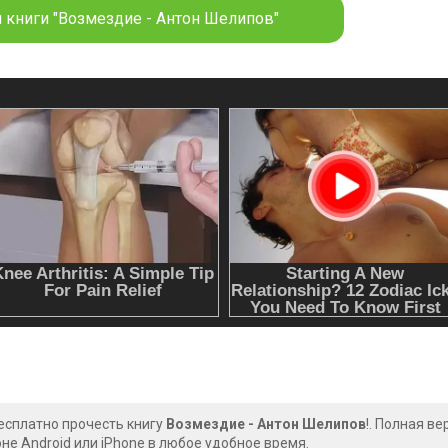
 книги "Возмездие - Антон Шелипов"
есплатно прочесть книгу
Возмездие - Антон Шелипов
!. Полная в
е Android или iPhone в любое удобное время.