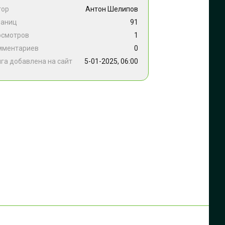
тор
Антон Шелипов
раниц
91
осмотров
1
мментариев
0
га добавлена на сайт
5-01-2025, 06:00