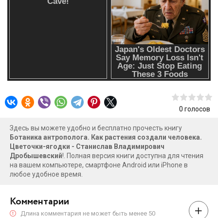
власти.Книга написана живым, образным языком,
насыщена историческими экскурсами,
антропологическими наблюдениями и тонким юмором.
Она будет интересна не только биологам и антропологам,
но и всем, кто хочет увидеть в привычной флоре – от
лютиков до дурианов – увлекательную летопись
взаимного влияния природы и человека.В формате PDF A4
сохранен издательский макет книги.
0
голосов
Здесь вы можете удобно и бесплатно прочесть книгу
Ботаника антрополога. Как растения создали человека.
Цветочки-ягодки - Станислав Владимирович
Дробышевский
!. Полная версия книги доступна для чтения
на вашем компьютере, смартфоне Android или iPhone в
любое удобное время.
Комментарии
Длина комментария не может быть менее 50