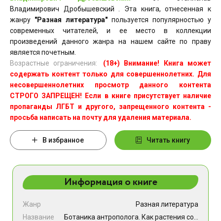
Владимирович Дробышевский . Эта книга, отнесенная к
жанру
"Разная литература"
пользуется популярностью у
современных читателей, и ее место в коллекции
произведений данного жанра на нашем сайте по праву
является почетным.
Возрастные ограничения:
(18+) Внимание! Книга может
содержать контент только для совершеннолетних. Для
несовершеннолетних просмотр данного контента
СТРОГО ЗАПРЕЩЕН! Если в книге присутствует наличие
пропаганды ЛГБТ и другого, запрещенного контента -
просьба написать на почту для удаления материала.
В избранное
Читать книгу
Информация о книге
Жанр
Разная литература
Название
Ботаника антрополога. Как растения создали человека. Цветочки-ягодки