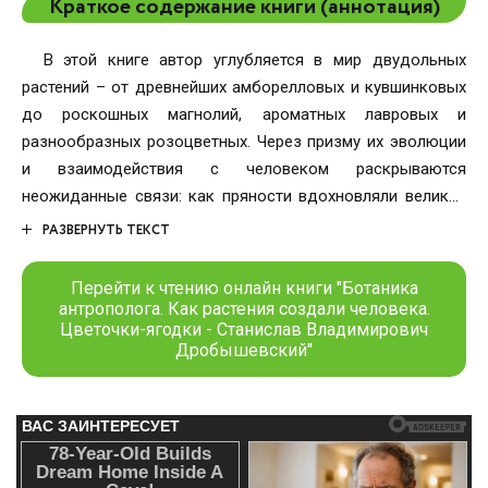
Краткое содержание книги (аннотация)
В этой книге автор углубляется в мир двудольных
растений – от древнейших амборелловых и кувшинковых
до роскошных магнолий, ароматных лавровых и
разнообразных розоцветных. Через призму их эволюции
и взаимодействия с человеком раскрываются
неожиданные связи: как пряности вдохновляли великие
географические открытия, почему ядовитые растения
РАЗВЕРНУТЬ ТЕКСТ
становились лекарствами, как формы цветов и плодов
влияли на культуру, мифологию и даже политику.Вы
Перейти к чтению онлайн книги "Ботаника
узнаете:– почему перец и корица двигали историю
антрополога. Как растения создали человека.
Цветочки-ягодки - Станислав Владимирович
сильнее, чем войны;– как растения-паразиты и муравьи-
Дробышевский"
союзники создавали удивительные экосистемы;– что
общего у винограда, человеческого гена
алкогольдегидрогеназы и цивилизационных традиций;–
как ботанические ошибки становились причиной
эпидемий, а древние растения – символами богов и