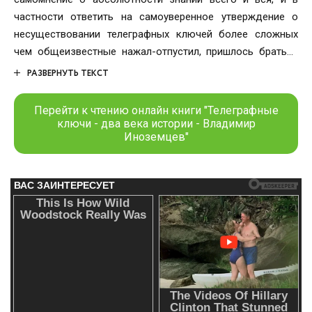
частности ответить на самоуверенное утверждение о
несуществовании телеграфных ключей более сложных
чем общеизвестные нажал-отпустил, пришлось браться
за выполнение обещанного обзора. Настал вечер.
РАЗВЕРНУТЬ ТЕКСТ
Поднял набранные материалы и.... И схватился за голову.
Перейти к чтению онлайн книги "Телеграфные
ключи - два века истории - Владимир
Иноземцев"