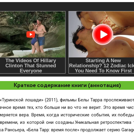
Краткое содержание книги (аннотация)
о «Туринской лошади» (2011), фильмы Белы Тарра прослеживаю
чное время тех, кто больше ни во что не верит. Это время чи
еряется вера. Время, когда исторические события, их побед
 времени, из которой они созданы.Уникальная ретроспектива
а Рансьера, «Бела Тарр: время после» продолжает серию Garag