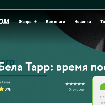
COM
Жанры
Все книги
Новинки
То
РЕЙТИНГ
0%
0
голосов
Жа
На