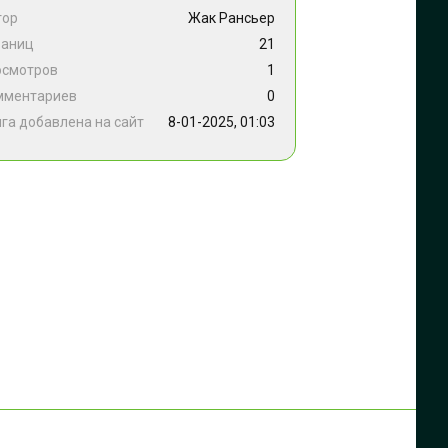
тор
Жак Рансьер
раниц
21
осмотров
1
мментариев
0
га добавлена на сайт
8-01-2025, 01:03