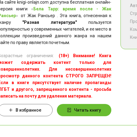
На сайте knigi-onlajn.com доступна бесплатная онлайн-
Ав
версия книги
«
Бела Тарр: время после - Жак
Ст
Рансьер
»
от Жак Рансьер . Эта книга, отнесенная к
Пр
жанру
"Разная литература"
пользуется
популярностью у современных читателей, и ее место в
Ко
коллекции произведений данного жанра на нашем
Кни
сайте по праву является почетным.
Возрастные ограничения:
(18+) Внимание! Книга
может содержать контент только для
совершеннолетних. Для несовершеннолетних
просмотр данного контента СТРОГО ЗАПРЕЩЕН!
Если в книге присутствует наличие пропаганды
ЛГБТ и другого, запрещенного контента - просьба
написать на почту для удаления материала.
В избранное
Читать книгу