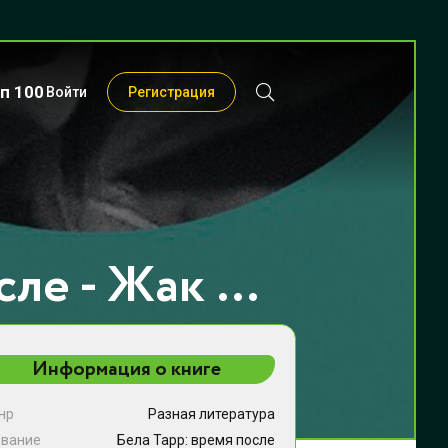
п 100
Войти
Регистрация
Бела Тарр: время после - Жак Рансьер
Информация о книге
нр
Разная литература
звание
Бела Тарр: время после