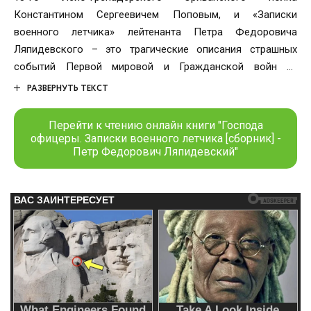
Константином Сергеевичем Поповым, и «Записки
военного летчика» лейтенанта Петра Федоровича
Ляпидевского – это трагические описания страшных
событий Первой мировой и Гражданской войн их
непосредственными участниками, которые не оставят
РАЗВЕРНУТЬ ТЕКСТ
равнодушным даже самого строгого читателя.
Перейти к чтению онлайн книги "Господа
офицеры. Записки военного летчика [сборник] -
Петр Федорович Ляпидевский"