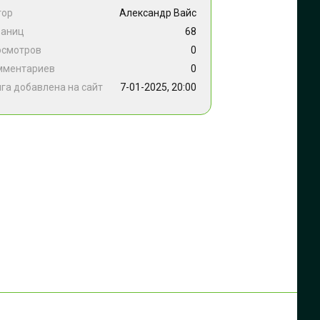
тор
Александр Вайс
раниц
68
осмотров
0
мментариев
0
га добавлена на сайт
7-01-2025, 20:00