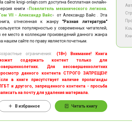
На сайте knigi-onlajn.com доступна бесплатная онлайн-
Ав
версия книги
«
Повелитель механического легиона.
Ст
Том VII - Александр Вайс
»
от Александр Вайс . Эта
Пр
книга, отнесенная к жанру
"Разная литература"
пользуется популярностью у современных читателей,
Ко
и ее место в коллекции произведений данного жанра
Кни
на нашем сайте по праву является почетным.
Возрастные ограничения:
(18+) Внимание! Книга
может содержать контент только для
совершеннолетних. Для несовершеннолетних
просмотр данного контента СТРОГО ЗАПРЕЩЕН!
Если в книге присутствует наличие пропаганды
ЛГБТ и другого, запрещенного контента - просьба
написать на почту для удаления материала.
В избранное
Читать книгу