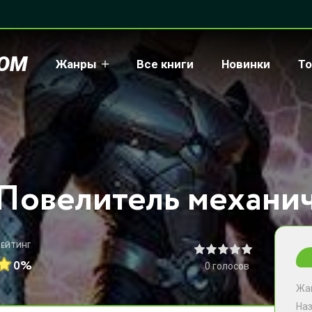
COM
Жанры
Все книги
Новинки
То
РЕЙТИНГ
0%
0
голосов
Жа
На