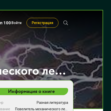
п 100
Войти
Регистрация
Повелитель механического легиона. Том VII - Александр Вайс
Информация о книге
нр
Разная литература
звание
Повелитель механического легиона. Том VII