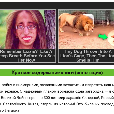
Краткое содержание книги (аннотация)
войну с иномирцами, желающими захватить и извратить наш м
й технике. С надёжным планом возникла одна загвоздка — я оч
 Великой Войны прошло 300 лет, мир заражён Скверной, Росси
, Светлейшего Князя, стерли из истории! Это была их после
го Легиона!